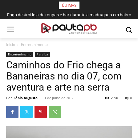
ÚLTIMAS
Fogo destrói loja de roupas e bar durante a madrugada em bairro
de João Pessoa
Início
Entretenimento
Entretenimento
Paraí­ba
​Caminhos do Frio chega a
Bananeiras no dia 07, com
aventura e arte na serra
Por
Fábio Augusto
-
31 de julho de 2017
7990
0