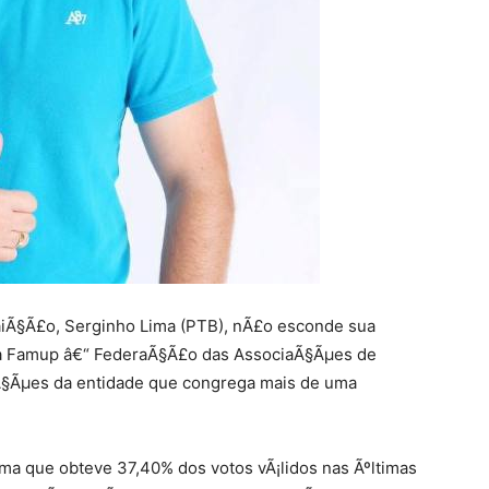
TraiÃ§Ã£o, Serginho Lima (PTB), nÃ£o esconde sua
da Famup â€“ FederaÃ§Ã£o das AssociaÃ§Ãµes de
iÃ§Ãµes da entidade que congrega mais de uma
ma que obteve 37,40% dos votos vÃ¡lidos nas Ãºltimas