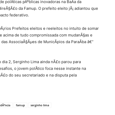
 polÃ­ticas pÃºblicas inovadoras na BaÃ­a da
ireÃ§Ã£o da Famup. O prefeito eleito jÃ¡ adiantou que
acto federativo.
¡rios Prefeitos eleitos e reeleitos no intuito de somar
a e acima de tudo compromissada com mudanÃ§as e
o das AssociaÃ§Ãµes de MunicÃ­pios da ParaÃ­ba â€“
 dia 2, Serginho Lima ainda nÃ£o parou para
afios, o jovem polÃ­tico foca nesse instante na
Ã£o do seu secretariado e na disputa pela
idÃªncia
famup
serginho lima