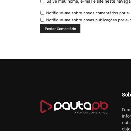
Salve meu nome, e-mail e site neste naveg
Notifique-me sobre novos comentários por e-
Notifique-me sobre novas publicações por e-m
Sob
Fund
info
notí
obje