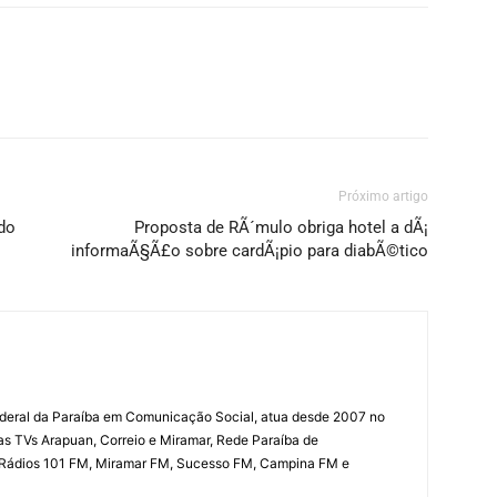
Próximo artigo
do
Proposta de RÃ´mulo obriga hotel a dÃ¡
informaÃ§Ã£o sobre cardÃ¡pio para diabÃ©tico
deral da Paraíba em Comunicação Social, atua desde 2007 no
las TVs Arapuan, Correio e Miramar, Rede Paraíba de
 Rádios 101 FM, Miramar FM, Sucesso FM, Campina FM e