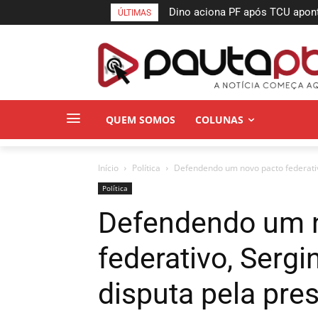
Dino aciona PF após TCU apon
ÚLTIMAS
suspeitas
QUEM SOMOS
COLUNAS
Início
Política
Defendendo um novo pacto federativo
Política
Defendendo um 
federativo, Serg
disputa pela pre