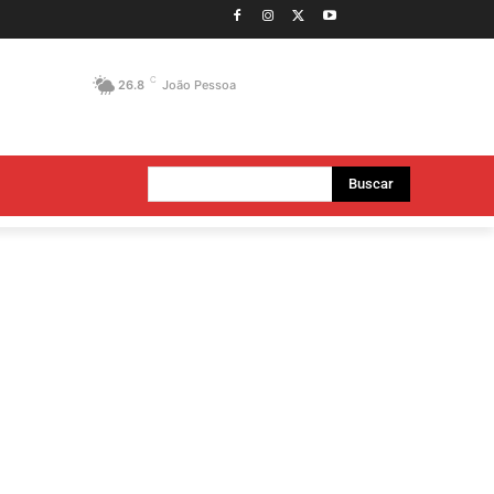
C
26.8
João Pessoa
Buscar