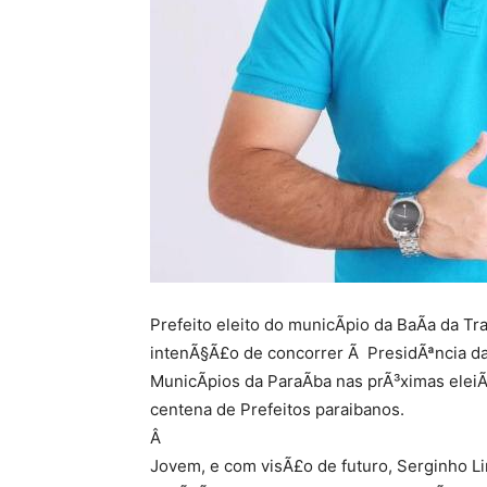
Prefeito eleito do municÃ­pio da BaÃ­a da 
intenÃ§Ã£o de concorrer Ã PresidÃªncia 
MunicÃ­pios da ParaÃ­ba nas prÃ³ximas ele
centena de Prefeitos paraibanos.
Â
Jovem, e com visÃ£o de futuro, Serginho Li