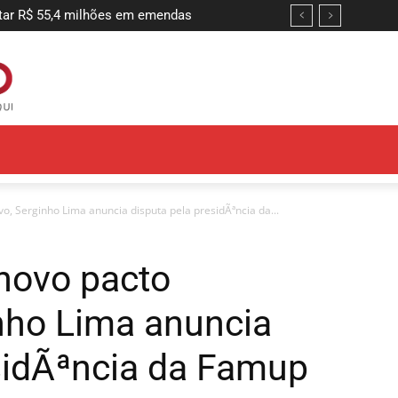
tar R$ 55,4 milhões em emendas
, Serginho Lima anuncia disputa pela presidÃªncia da...
novo pacto
inho Lima anuncia
sidÃªncia da Famup