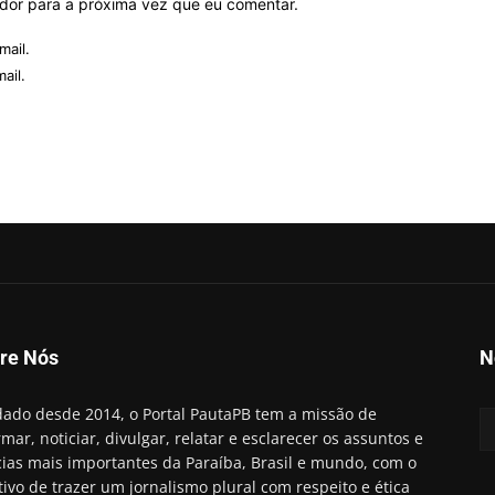
ador para a próxima vez que eu comentar.
mail.
ail.
re Nós
N
ado desde 2014, o Portal PautaPB tem a missão de
rmar, noticiar, divulgar, relatar e esclarecer os assuntos e
cias mais importantes da Paraíba, Brasil e mundo, com o
tivo de trazer um jornalismo plural com respeito e ética