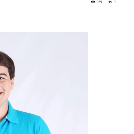
955
0