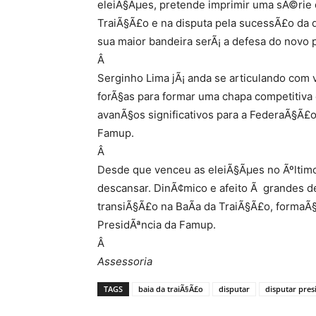
eleiÃ§Ãµes, pretende imprimir uma sÃ©rie de
TraiÃ§Ã£o e na disputa pela sucessÃ£o da d
sua maior bandeira serÃ¡ a defesa do novo p
Â
Serginho Lima jÃ¡ anda se articulando com vÃ
forÃ§as para formar uma chapa competitiv
avanÃ§os significativos para a FederaÃ§Ã£
Famup.
Â
Desde que venceu as eleiÃ§Ãµes no Ãºltimo
descansar. DinÃ¢mico e afeito Ã grandes des
transiÃ§Ã£o na BaÃ­a da TraiÃ§Ã£o, formaÃ§
PresidÃªncia da Famup.
Â
Assessoria
TAGS
baia da traiÃ§Ã£o
disputar
disputar pres