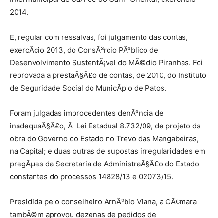
2014.
E, regular com ressalvas, foi julgamento das contas,
exercÃ­cio 2013, do ConsÃ³rcio PÃºblico de
Desenvolvimento SustentÃ¡vel do MÃ©dio Piranhas. Foi
reprovada a prestaÃ§Ã£o de contas, de 2010, do Instituto
de Seguridade Social do MunicÃ­pio de Patos.
Foram julgadas improcedentes denÃºncia de
inadequaÃ§Ã£o, Ã Lei Estadual 8.732/09, de projeto da
obra do Governo do Estado no Trevo das Mangabeiras,
na Capital; e duas outras de supostas irregularidades em
pregÃµes da Secretaria de AdministraÃ§Ã£o do Estado,
constantes do processos 14828/13 e 02073/15.
Presidida pelo conselheiro ArnÃ³bio Viana, a CÃ¢mara
tambÃ©m aprovou dezenas de pedidos de