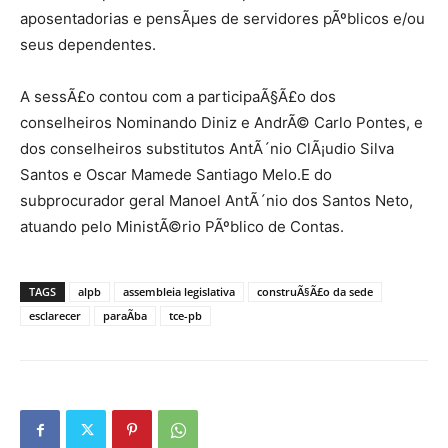
aposentadorias e pensÃµes de servidores pÃºblicos e/ou
seus dependentes.
A sessÃ£o contou com a participaÃ§Ã£o dos
conselheiros Nominando Diniz e AndrÃ© Carlo Pontes, e
dos conselheiros substitutos AntÃ´nio ClÃ¡udio Silva
Santos e Oscar Mamede Santiago Melo.E do
subprocurador geral Manoel AntÃ´nio dos Santos Neto,
atuando pelo MinistÃ©rio PÃºblico de Contas.
TAGS
alpb
assembleia legislativa
construÃ§Ã£o da sede
esclarecer
paraÃ­ba
tce-pb