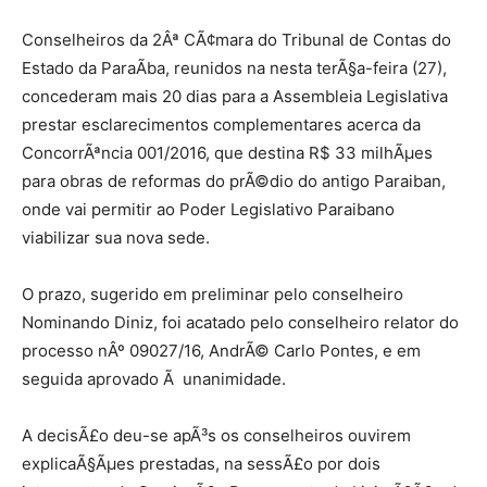
Conselheiros da 2Âª CÃ¢mara do Tribunal de Contas do
Estado da ParaÃ­ba, reunidos na nesta terÃ§a-feira (27),
concederam mais 20 dias para a Assembleia Legislativa
prestar esclarecimentos complementares acerca da
ConcorrÃªncia 001/2016, que destina R$ 33 milhÃµes
para obras de reformas do prÃ©dio do antigo Paraiban,
onde vai permitir ao Poder Legislativo Paraibano
viabilizar sua nova sede.
O prazo, sugerido em preliminar pelo conselheiro
Nominando Diniz, foi acatado pelo conselheiro relator do
processo nÂº 09027/16, AndrÃ© Carlo Pontes, e em
seguida aprovado Ã unanimidade.
A decisÃ£o deu-se apÃ³s os conselheiros ouvirem
explicaÃ§Ãµes prestadas, na sessÃ£o por dois