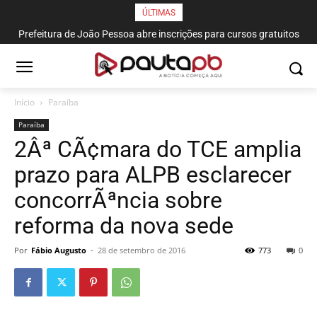
ÚLTIMAS
Prefeitura de João Pessoa abre inscrições para cursos gratuitos
de corte e costura, confeitaria e salgateria
Início
Paraí­ba
Paraí­ba
2Âª CÃ¢mara do TCE amplia
prazo para ALPB esclarecer
concorrÃªncia sobre
reforma da nova sede
Por
Fábio Augusto
-
28 de setembro de 2016
773
0