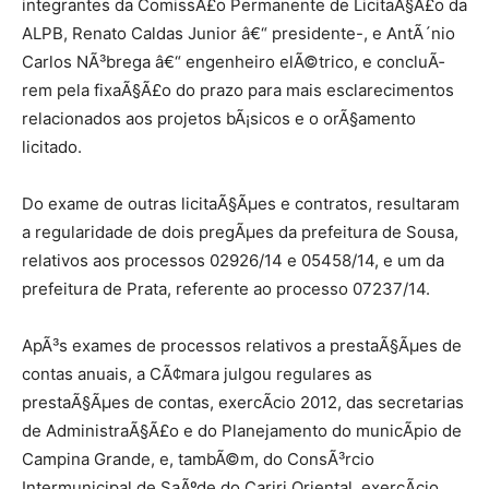
integrantes da ComissÃ£o Permanente de LicitaÃ§Ã£o da
ALPB, Renato Caldas Junior â€“ presidente-, e AntÃ´nio
Carlos NÃ³brega â€“ engenheiro elÃ©trico, e concluÃ­
rem pela fixaÃ§Ã£o do prazo para mais esclarecimentos
relacionados aos projetos bÃ¡sicos e o orÃ§amento
licitado.
Do exame de outras licitaÃ§Ãµes e contratos, resultaram
a regularidade de dois pregÃµes da prefeitura de Sousa,
relativos aos processos 02926/14 e 05458/14, e um da
prefeitura de Prata, referente ao processo 07237/14.
ApÃ³s exames de processos relativos a prestaÃ§Ãµes de
contas anuais, a CÃ¢mara julgou regulares as
prestaÃ§Ãµes de contas, exercÃ­cio 2012, das secretarias
de AdministraÃ§Ã£o e do Planejamento do municÃ­pio de
Campina Grande, e, tambÃ©m, do ConsÃ³rcio
Intermunicipal de SaÃºde do Cariri Oriental, exercÃ­cio