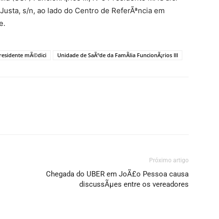
 Justa, s/n, ao lado do Centro de ReferÃªncia em
e.
residente mÃ©dici
Unidade de SaÃºde da FamÃ­lia FuncionÃ¡rios III
Próximo artigo
Chegada do UBER em JoÃ£o Pessoa causa
discussÃµes entre os vereadores