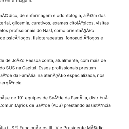
 de enfermagem.
 mÃ©dico, de enfermagem e odontologia, alÃ©m dos
ial, glicemia, curativos, exames citolÃ³gicos, visitas
elos profissionais do Nasf, como orientaÃ§Ã£o
o de psicÃ³logos, fisioterapeutas, fonoaudiÃ³logos e
de de JoÃ£o Pessoa conta, atualmente, com mais de
 do SUS na Capital. Esses profissionais prestam
Ãºde da FamÃ­lia, na atenÃ§Ã£o especializada, nos
mergÃªncia.
pÃµe de 191 equipes de SaÃºde da FamÃ­lia, distribuÃ­
omunitÃ¡rios de SaÃºde (ACS) prestando assistÃªncia
ia (USF) FuncionÃ¡rios III, IV e Presidente MÃ©dici