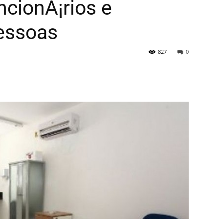
ncionÃ¡rios e
pessoas
827
0