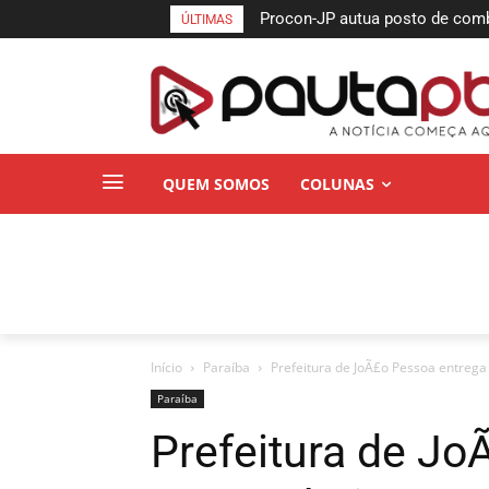
Procon-JP autua posto de combust
Semifinais da Taça das Favelas
ÚLTIMAS
no bairro da Torre
Pessoa neste sábado
QUEM SOMOS
COLUNAS
Início
Paraí­ba
Prefeitura de JoÃ£o Pessoa entrega U
Paraí­ba
Prefeitura de Jo