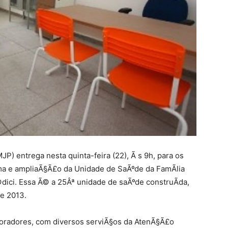
P) entrega nesta quinta-feira (22), Ã s 9h, para os
rma e ampliaÃ§Ã£o da Unidade de SaÃºde da FamÃ­lia
©dici. Essa Ã© a 25Âª unidade de saÃºde construÃ­da,
de 2013.
 moradores, com diversos serviÃ§os da AtenÃ§Ã£o