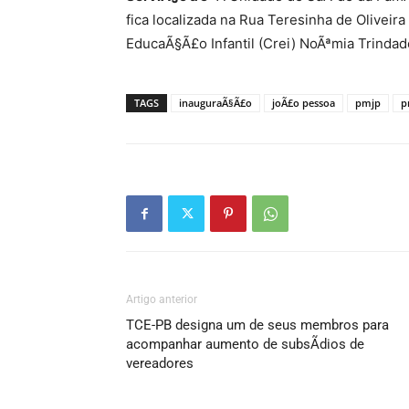
fica localizada na Rua Teresinha de Oliveira
EducaÃ§Ã£o Infantil (Crei) NoÃªmia Trindad
TAGS
inauguraÃ§Ã£o
joÃ£o pessoa
pmjp
p
Artigo anterior
TCE-PB designa um de seus membros para
acompanhar aumento de subsÃ­dios de
vereadores