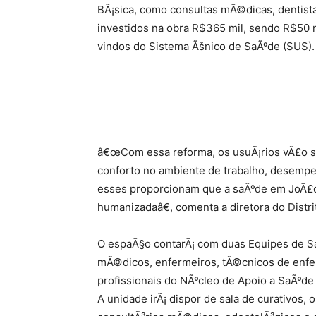
BÃ¡sica, como consultas mÃ©dicas, dentista
investidos na obra R$365 mil, sendo R$50 m
vindos do Sistema Ãšnico de SaÃºde (SUS).
â€œCom essa reforma, os usuÃ¡rios vÃ£o se
conforto no ambiente de trabalho, desemp
esses proporcionam que a saÃºde em JoÃ£o 
humanizadaâ€, comenta a diretora do Distri
O espaÃ§o contarÃ¡ com duas Equipes de Sa
mÃ©dicos, enfermeiros, tÃ©cnicos de enfer
profissionais do NÃºcleo de Apoio a SaÃºde 
A unidade irÃ¡ dispor de sala de curativos