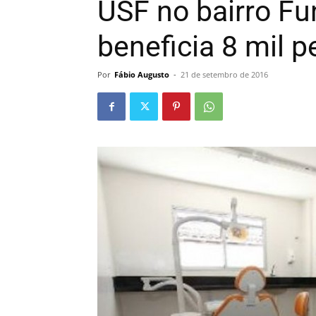
USF no bairro Fu
beneficia 8 mil 
Por
Fábio Augusto
-
21 de setembro de 2016