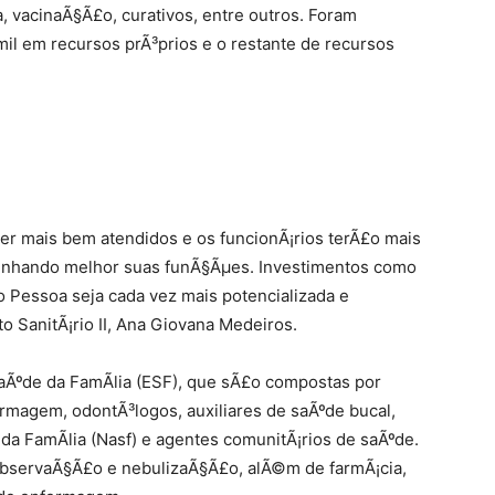
, vacinaÃ§Ã£o, curativos, entre outros. Foram
il em recursos prÃ³prios e o restante de recursos
r mais bem atendidos e os funcionÃ¡rios terÃ£o mais
enhando melhor suas funÃ§Ãµes. Investimentos como
Pessoa seja cada vez mais potencializada e
to SanitÃ¡rio II, Ana Giovana Medeiros.
Ãºde da FamÃ­lia (ESF), que sÃ£o compostas por
magem, odontÃ³logos, auxiliares de saÃºde bucal,
da FamÃ­lia (Nasf) e agentes comunitÃ¡rios de saÃºde.
, observaÃ§Ã£o e nebulizaÃ§Ã£o, alÃ©m de farmÃ¡cia,