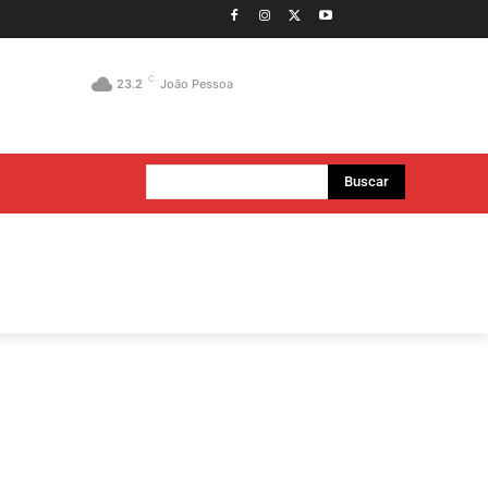
C
23.2
João Pessoa
Buscar