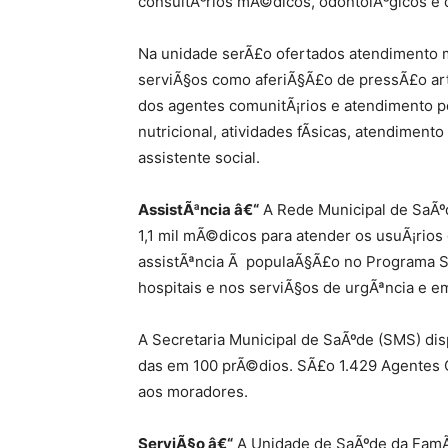
consultÃ³rios mÃ©dicos, odontolÃ³gicos e
Na unidade serÃ£o ofertados atendimento
serviÃ§os como aferiÃ§Ã£o de pressÃ£o arter
dos agentes comunitÃ¡rios e atendimento p
nutricional, atividades fÃ­sicas, atendiment
assistente social.
AssistÃªncia â€“
A Rede Municipal de SaÃº
1,1 mil mÃ©dicos para atender os usuÃ¡rios
assistÃªncia Ã populaÃ§Ã£o no Programa Sa
hospitais e nos serviÃ§os de urgÃªncia e e
A Secretaria Municipal de SaÃºde (SMS) dis
das em 100 prÃ©dios. SÃ£o 1.429 Agentes C
aos moradores.
ServiÃ§o â€“
A Unidade de SaÃºde da FamÃ­l