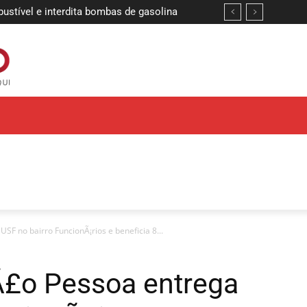
ível e interdita bombas de gasolina
 definem finalistas da etapa João
SF no bairro FuncionÃ¡rios e beneficia 8...
Ã£o Pessoa entrega