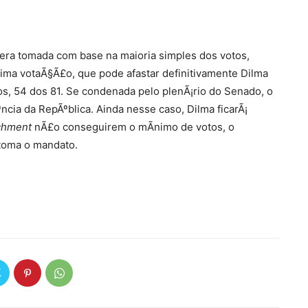
era tomada com base na maioria simples dos votos,
ma votaÃ§Ã£o, que pode afastar definitivamente Dilma
os, 54 dos 81. Se condenada pelo plenÃ¡rio do Senado, o
cia da RepÃºblica. Ainda nesse caso, Dilma ficarÃ¡
chment
nÃ£o conseguirem o mÃ­nimo de votos, o
toma o mandato.