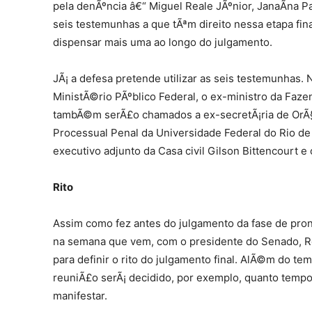
pela denÃºncia â€“ Miguel Reale JÃºnior, JanaÃ­na 
seis testemunhas a que tÃªm direito nessa etapa fi
dispensar mais uma ao longo do julgamento.
JÃ¡ a defesa pretende utilizar as seis testemunhas. 
MinistÃ©rio PÃºblico Federal, o ex-ministro da Faz
tambÃ©m serÃ£o chamados a ex-secretÃ¡ria de OrÃ§
Processual Penal da Universidade Federal do Rio de
executivo adjunto da Casa civil Gilson Bittencourt 
Rito
Assim como fez antes do julgamento da fase de pron
na semana que vem, com o presidente do Senado, Re
para definir o rito do julgamento final. AlÃ©m do t
reuniÃ£o serÃ¡ decidido, por exemplo, quanto temp
manifestar.