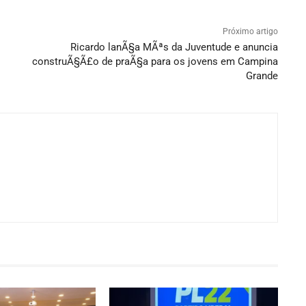
Próximo artigo
Ricardo lanÃ§a MÃªs da Juventude e anuncia
construÃ§Ã£o de praÃ§a para os jovens em Campina
Grande