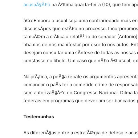
acusaÃ§Ã£o
na Ãºltima quarta-feira (10), que tem ap
â€œEmbora o usual seja uma contrariedade mais enx
discussÃµes que estÃ£o no processo. Incorporamos 
tambÃ©m a crÃ­tica o relatÃ³rio do senador [Antonio
nhamos de nos manifestar por escrito nos autos. En
desejam consultar uma sÃ­ntese de todas as nossas d
constasse no libelo. Um caso que nÃ£o Ã© usual, ex
Na prÃ¡tica, a peÃ§a rebate os argumentos apresent
comandar o paÃ­s teria cometido crime de responsabi
sem autorizaÃ§Ã£o do Congresso Nacional. Dilma t
federais em programas que deveriam ser bancados p
Testemunhas
As diferenÃ§as entre a estratÃ©gia de defesa e acu