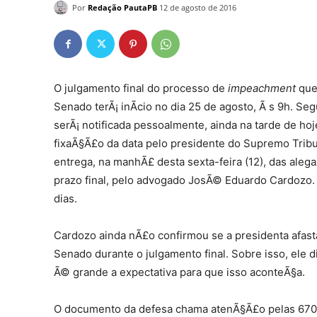
Por
Redação PautaPB
12 de agosto de 2016
O julgamento final do processo de
impeachment
que 
Senado terÃ¡ inÃ­cio no dia 25 de agosto, Ã s 9h. Se
serÃ¡ notificada pessoalmente, ainda na tarde de ho
fixaÃ§Ã£o da data pelo presidente do Supremo Tribu
entrega, na manhÃ£ desta sexta-feira (12), das aleg
prazo final, pelo advogado JosÃ© Eduardo Cardozo. 
dias.
Cardozo ainda nÃ£o confirmou se a presidenta afast
Senado durante o julgamento final. Sobre isso, ele 
Ã© grande a expectativa para que isso aconteÃ§a.
O documento da defesa chama atenÃ§Ã£o pelas 670 p