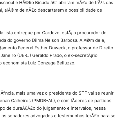
Paschoal e HÃ©lio Bicudo â€“ abriram mÃ£o de trÃªs das
nal, alÃ©m de nÃ£o descartarem a possibilidade de
Na lista entregue por Cardozo, estÃ¡ o procurador do
enda do governo Dilma Nelson Barbosa. AlÃ©m dele,
amento Federal Esther Duweck, o professor de Direito
 Janeiro (UERJ) Geraldo Prado, o ex-secretÃ¡rio
e o economista Luiz Gonzaga Belluzzo.
Ãºncia, mais uma vez o presidente do STF vai se reunir,
nan Calheiros (PMDB-AL), e com lÃ­deres de partidos,
empo de duraÃ§Ã£o do julgamento e intervalos, nessa
o os senadores advogados e testemunhas terÃ£o para se