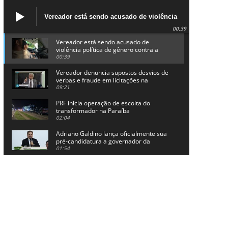
Vereador está sendo acusado de violência
política de gênero contra a prefeita Lucinha
00:39
da Saúde
Vereador está sendo acusado de
violência política de gênero contra a
prefeita Lucinha da Saúde
00:39
Vereador denuncia supostos desvios de
verbas e fraude em licitações na
Prefeitura de Alhandra
09:21
PRF inicia operação de escolta do
transformador na Paraíba
02:04
Adriano Galdino lança oficialmente sua
pré-candidatura a governador da
Paraíba
01:54
Chapa dos sonhos: Cícero agradece a
Galdino, mas defende unidade no
grupo do governador
00:53
Arthur Lira parabeniza Karla Pimentel
por sua reeleição em Conde
00:23
Aguinaldo Ribeiro destaca apoio do PP