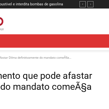
tível e interdita bombas de gasolina
s definem finalistas da etapa João
fastar Dilma definitivamente do mandato comeÃ§a...
ento que pode afastar
te do mandato comeÃ§a