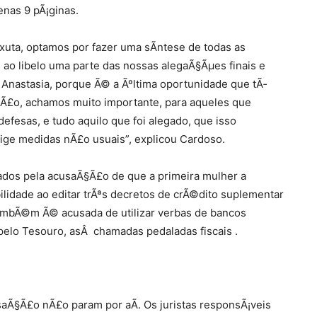
enas 9 pÃ¡ginas.
uta, optamos por fazer uma sÃ­ntese de todas as
ao libelo uma parte das nossas alegaÃ§Ãµes finais e
] Anastasia, porque Ã© a Ãºltima oportunidade que tÃ­
tÃ£o, achamos muito importante, para aqueles que
efesas, e tudo aquilo que foi alegado, que isso
ige medidas nÃ£o usuais”, explicou Cardoso.
ados pela acusaÃ§Ã£o de que a primeira mulher a
lidade ao editar trÃªs decretos de crÃ©dito suplementar
ambÃ©m Ã© acusada de utilizar verbas de bancos
elo Tesouro, asÂ chamadas pedaladas fiscais .
saÃ§Ã£o nÃ£o param por aÃ­. Os juristas responsÃ¡veis