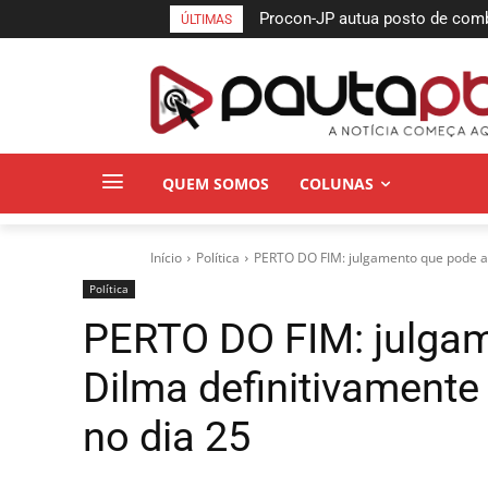
Procon-JP autua posto de combus
Semifinais da Taça das Favela
ÚLTIMAS
no bairro da Torre
Pessoa neste sábado
QUEM SOMOS
COLUNAS
Início
Política
PERTO DO FIM: julgamento que pode a
Política
PERTO DO FIM: julgam
Dilma definitivamen
no dia 25