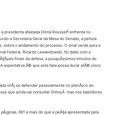
a presidenta afastada Dilma Rousseff enfrenta no
gundo a Secretaria Geral da Mesa do Senado, a petista
je, sobre o andamento do processo. O sinal verde para a
nal Federal, Ricardo Lewandowski, foi dado com a
aÃ§Ãµes finais da defesa, a pouquÃ­ssimos minutos do
A expectativa Ã© que esta fase possa durar atÃ© cinco
ada virÃ¡ se defender pessoalmente no plenÃ¡rio do
disse que ainda vai consultar Dilma,Â mas nos bastidores
Ã¡ginas, 661 a mais do que a peÃ§a apresentada pela