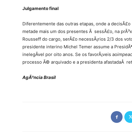
Julgamento final
Diferentemente das outras etapas, onde a decisÃ£o 
metade mais um dos presentes Ã sessÃ£o, na prÃ³xi
Rousseff do cargo, serÃ£o necessÃ¡rios 2/3 dos vot
presidente interino Michel Temer assume a PresidÃªn
inelegÃ­vel por oito anos. Se os favorÃ¡veis ao
impea
processo Ã© arquivado e a presidenta afastadaÂ re
AgÃªncia Brasil