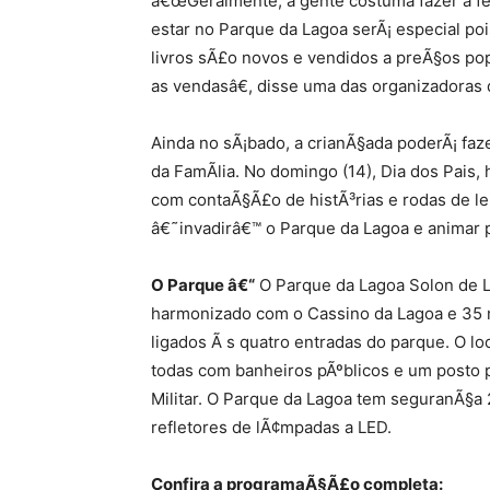
â€œGeralmente, a gente costuma fazer a fei
estar no Parque da Lagoa serÃ¡ especial poi
livros sÃ£o novos e vendidos a preÃ§os pop
as vendasâ€, disse uma das organizadoras d
Ainda no sÃ¡bado, a crianÃ§ada poderÃ¡ faze
da FamÃ­lia. No domingo (14), Dia dos Pais,
com contaÃ§Ã£o de histÃ³rias e rodas de lei
â€˜invadirâ€™ o Parque da Lagoa e animar p
O Parque â€“
O Parque da Lagoa Solon de 
harmonizado com o Cassino da Lagoa e 35 
ligados Ã s quatro entradas do parque. O lo
todas com banheiros pÃºblicos e um posto pol
Militar. O Parque da Lagoa tem seguranÃ§a
refletores de lÃ¢mpadas a LED.
Confira a programaÃ§Ã£o completa: