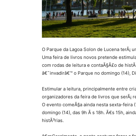
O Parque da Lagoa Solon de Lucena terÃ¡ u
Uma feira de livros novos pretende estimula
com rodas de leitura e contaÃ§Ã£o de histÃ
â€˜invadirâ€™ o Parque no domingo (14), Di
Estimular a leitura, principalmente entre c
organizadores da feira de livros que serÃ¡ 
O evento comeÃ§a ainda nesta sexta-feira (
domingo (14), das 9h Ã s 18h. Ã€s 15h, ain
histÃ³rias.