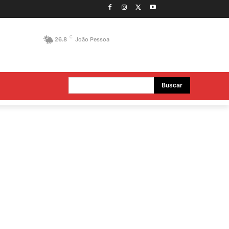
C
26.8
João Pessoa
Buscar