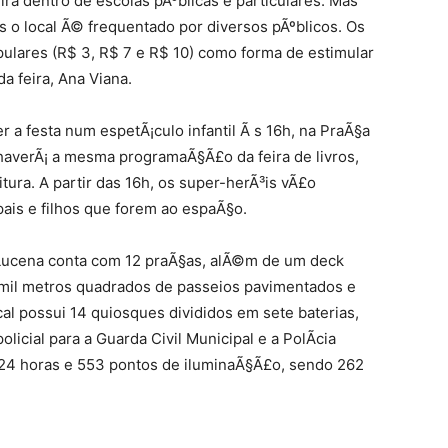
ra dentro de escolas pÃºblicas e particulares. Mas
s o local Ã© frequentado por diversos pÃºblicos. Os
ulares (R$ 3, R$ 7 e R$ 10) como forma de estimular
a feira, Ana Viana.
r a festa num espetÃ¡culo infantil Ã s 16h, na PraÃ§a
 haverÃ¡ a mesma programaÃ§Ã£o da feira de livros,
tura. A partir das 16h, os super-herÃ³is vÃ£o
ais e filhos que forem ao espaÃ§o.
Lucena conta com 12 praÃ§as, alÃ©m de um deck
mil metros quadrados de passeios pavimentados e
cal possui 14 quiosques divididos em sete baterias,
icial para a Guarda Civil Municipal e a PolÃ­cia
 24 horas e 553 pontos de iluminaÃ§Ã£o, sendo 262