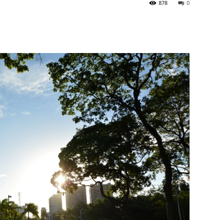
878
0