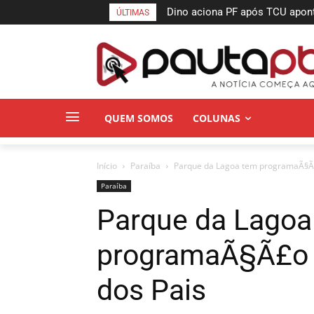
Dino aciona PF após TCU apon
ÚLTIMAS
suspeitas
QUEM SOMOS
COLUNAS
Início
Paraí­ba
Parque da Lagoa tem programaÃ§Ã£o
Paraí­ba
Parque da Lagoa
programaÃ§Ã£o e
dos Pais