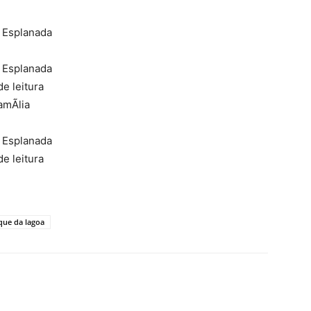
a Esplanada
a Esplanada
e leitura
amÃ­lia
a Esplanada
e leitura
que da lagoa