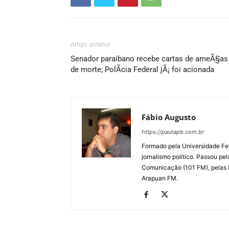
Artigo anterior
Senador paraibano recebe cartas de ameÃ§as
de morte; PolÃ­cia Federal jÃ¡ foi acionada
Fábio Augusto
https://pautapb.com.br
Formado pela Universidade Fe
jornalismo político. Passou pe
Comunicação (101 FM), pelas
Arapuan FM.