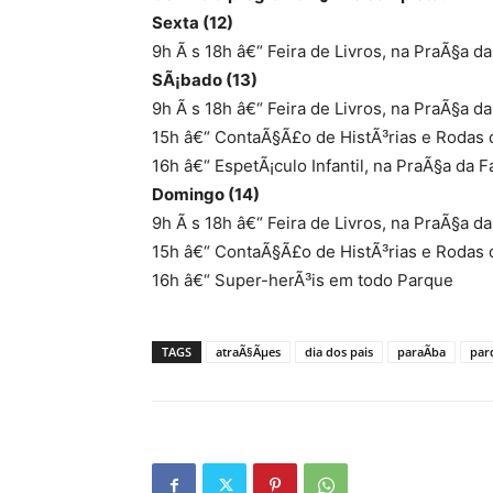
Sexta (12)
9h Ã s 18h â€“ Feira de Livros, na PraÃ§a d
SÃ¡bado (13)
9h Ã s 18h â€“ Feira de Livros, na PraÃ§a d
15h â€“ ContaÃ§Ã£o de HistÃ³rias e Rodas d
16h â€“ EspetÃ¡culo Infantil, na PraÃ§a da F
Domingo (14)
9h Ã s 18h â€“ Feira de Livros, na PraÃ§a d
15h â€“ ContaÃ§Ã£o de HistÃ³rias e Rodas d
16h â€“ Super-herÃ³is em todo Parque
TAGS
atraÃ§Ãµes
dia dos pais
paraÃ­ba
par