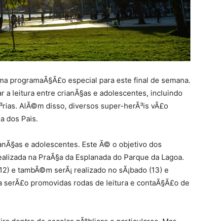
ma programaÃ§Ã£o especial para este final de semana.
r a leitura entre crianÃ§as e adolescentes, incluindo
³rias. AlÃ©m disso, diversos super-herÃ³is vÃ£o
a dos Pais.
rianÃ§as e adolescentes. Este Ã© o objetivo dos
realizada na PraÃ§a da Esplanada do Parque da Lagoa.
12) e tambÃ©m serÃ¡ realizado no sÃ¡bado (13) e
da serÃ£o promovidas rodas de leitura e contaÃ§Ã£o de