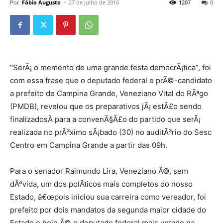
Por
Fábio Augusto
-
27 de julho de 2016
1207
0
“SerÃ¡ o memento de uma grande festa democrÃ¡tica”, foi
com essa frase que o deputado federal e prÃ©-candidato
a prefeito de Campina Grande, Veneziano Vital do RÃªgo
(PMDB), revelou que os preparativos jÃ¡ estÃ£o sendo
finalizadosÂ para a convenÃ§Ã£o do partido que serÃ¡
realizada no prÃ³ximo sÃ¡bado (30) no auditÃ³rio do Sesc
Centro em Campina Grande a partir das 09h.
Para o senador Raimundo Lira, Veneziano Ã©, sem
dÃºvida, um dos polÃ­ticos mais completos do nosso
Estado, â€œpois iniciou sua carreira como vereador, foi
prefeito por dois mandatos da segunda maior cidade do
Estado e hoje Ã© o deputado federal mais votado na