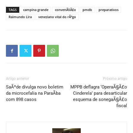
TAGS
campina grande
convenÃ§Ã£o
pmdb
preparativos
Raimundo Lira
veneziano vital do rÃªgo
Artigo anterior
Próximo artigo
SaÃºde divulga novo boletim
MPPB deflagra ‘OperaÃ§Ã£o
da microcefalia na ParaÃ­ba
Cinderela’ para desarticular
com 898 casos
esquema de sonegaÃ§Ã£o
fiscal