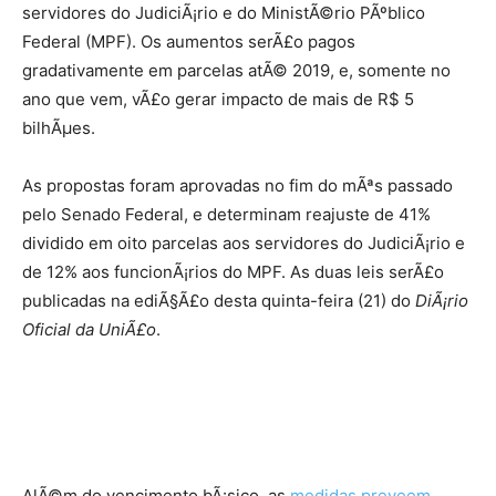
servidores do JudiciÃ¡rio e do MinistÃ©rio PÃºblico
Federal (MPF). Os aumentos serÃ£o pagos
gradativamente em parcelas atÃ© 2019, e, somente no
ano que vem, vÃ£o gerar impacto de mais de R$ 5
bilhÃµes.
As propostas foram aprovadas no fim do mÃªs passado
pelo Senado Federal, e determinam reajuste de 41%
dividido em oito parcelas aos servidores do JudiciÃ¡rio e
de 12% aos funcionÃ¡rios do MPF. As duas leis serÃ£o
publicadas na ediÃ§Ã£o desta quinta-feira (21) do
DiÃ¡rio
Oficial da UniÃ£o
.
AlÃ©m do vencimento bÃ¡sico, as
medidas preveem