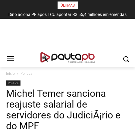
ÚLTIMAS
Dino aciona PF após TCU apontar R$ 55,4 milhões em emendas
suspeitas
Início
Política
Política
Michel Temer sanciona
reajuste salarial de
servidores do JudiciÃ¡rio e
do MPF