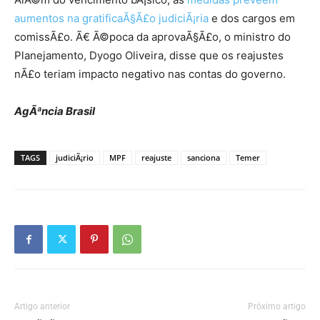
aumentos na gratificaÃ§Ã£o judiciÃ¡ria
e dos cargos em
comissÃ£o. Ã€ Ã©poca da aprovaÃ§Ã£o, o ministro do
Planejamento, Dyogo Oliveira, disse que os reajustes
nÃ£o teriam impacto negativo nas contas do governo.
AgÃªncia Brasil
TAGS
judiciÃ¡rio
MPF
reajuste
sanciona
Temer
Artigo anterior
Próximo artigo