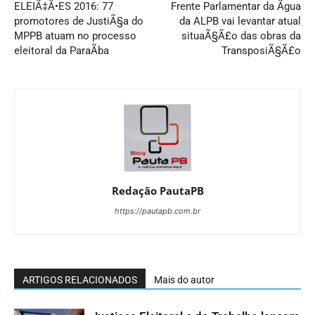
ELEIÃ‡Ã•ES 2016: 77
Frente Parlamentar da Ãgua
promotores de JustiÃ§a do
da ALPB vai levantar atual
MPPB atuam no processo
situaÃ§Ã£o das obras da
eleitoral da ParaÃ­ba
TransposiÃ§Ã£o
Redação PautaPB
https://pautapb.com.br
ARTIGOS RELACIONADOS
Mais do autor