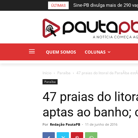
Sine-PB divulga mais de 290 vaga
Debate: Cícero se destaca ao
ÚLTIMAS
paraibanos
hídrica do Estado
QUEM SOMOS
COLUNAS
Início
Paraí­ba
47 praias do litoral da ParaÃ­ba est
Paraí­ba
47 praias do lito
aptas ao banho; 
Por
Redação PautaPB
-
11 de junho de 2016