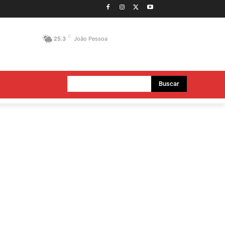
C
25.3
João Pessoa
Buscar