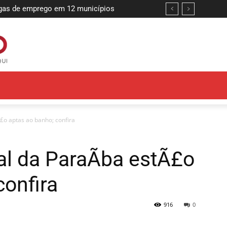
s de emprego em 12 municípios
 reforçar compromisso com a segurança
Ã£o aptas ao banho; confira
ral da ParaÃ­ba estÃ£o
confira
916
0