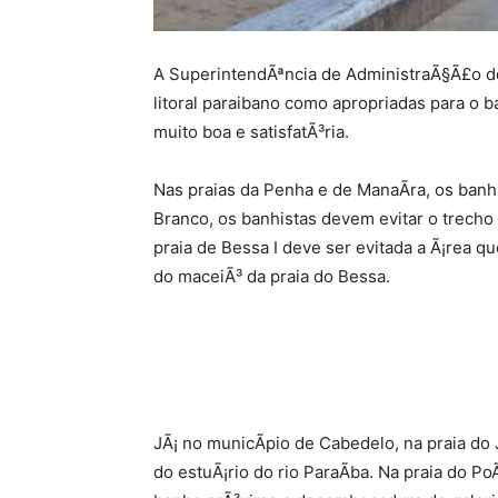
A SuperintendÃªncia de AdministraÃ§Ã£o do
litoral paraibano como apropriadas para o b
muito boa e satisfatÃ³ria.
Nas praias da Penha e de ManaÃ­ra, os banh
Branco, os banhistas devem evitar o trecho
praia de Bessa I deve ser evitada a Ã¡rea q
do maceiÃ³ da praia do Bessa.
JÃ¡ no municÃ­pio de Cabedelo, na praia do
do estuÃ¡rio do rio ParaÃ­ba. Na praia do P