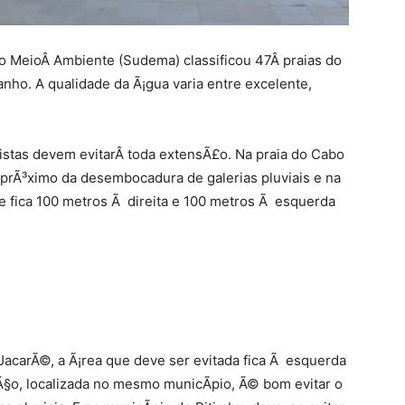
 MeioÂ Ambiente (Sudema) classificou 47Â praias do
anho. A qualidade da Ã¡gua varia entre excelente,
istas devem evitarÂ toda extensÃ£o. Na praia do Cabo
 prÃ³ximo da desembocadura de galerias pluviais e na
ue fica 100 metros Ã direita e 100 metros Ã esquerda
 JacarÃ©, a Ã¡rea que deve ser evitada fica Ã esquerda
oÃ§o, localizada no mesmo municÃ­pio, Ã© bom evitar o