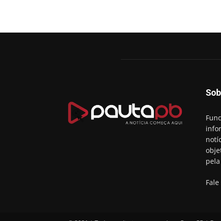
Sob
Fund
info
notí
obje
pela
Fale