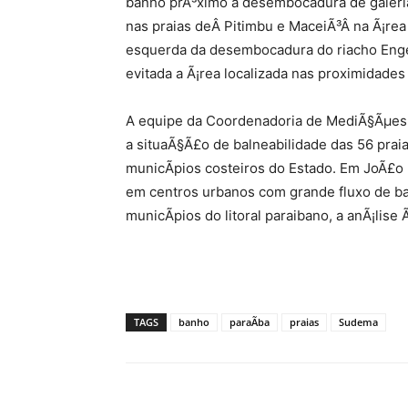
banho prÃ³ximo a desembocadura de galerias
nas praias deÂ Pitimbu e MaceiÃ³Â na Ã¡rea
esquerda da desembocadura do riacho Enge
evitada a Ã¡rea localizada nas proximidades
A equipe da Coordenadoria de MediÃ§Ãµes 
a situaÃ§Ã£o de balneabilidade das 56 praia
municÃ­pios costeiros do Estado. Em JoÃ£o 
em centros urbanos com grande fluxo de b
municÃ­pios do litoral paraibano, a anÃ¡lis
TAGS
banho
paraÃ­ba
praias
Sudema