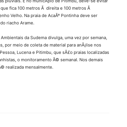
 pluviais. E no municÃ­pio de Pitimbu, deve-se evitar
 que fica 100 metros Ã direita e 100 metros Ã
nho Velho. Na praia de AcaÃº Pontinha deve ser
 do riacho Arame.
Ambientais da Sudema divulga, uma vez por semana,
s, por meio de coleta de material para anÃ¡lise nos
Pessoa, Lucena e Pitimbu, que sÃ£o praias localizadas
anhistas, o monitoramento Ã© semanal. Nos demais
e Ã© realizada mensalmente.