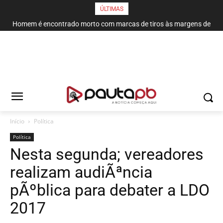
ÚLTIMAS
Homem é encontrado morto com marcas de tiros às margens de
rodovia em Campina Grande
Início
Política
Política
Nesta segunda; vereadores
realizam audiÃªncia
pÃºblica para debater a LDO
2017