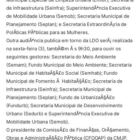
de Infraestrutura (Seinfra); SuperintendÃªncia Executiva
de Mobilidade Urbana (Semob); Secretaria Municipal de
Planejamento (Seplan); e Secretaria ExtraordinÃ¡ria de
PolÃ­ticas PÃºblicas para as Mulheres.
Outra audiÃªncia publica em torno da LDO serÃ¡ realizada
na sexta-feira (3), tambÃ©m Ã s 9h30, para ouvir os
seguintes gestores: Secretaria do Meio Ambiente
(Semam); Fundo Municipal do Meio Ambiente; Secretaria
Municipal de HabitaÃ§Ã£o Social (Semhab); Fundo
Municipal de Fomento Ã HabitaÃ§Ã£o; Secretaria de
Infraestrutura (Seinfra); Secretaria Municipal de
Planejamento (Seplan); Fundo de UrbanizaÃ§Ã£o
(Fundurb); Secretaria Municipal de Desenvolvimento
Urbano (Sedurb) e SuperintendÃªncia Executiva de
Mobilidade Urbana (Semob).
O presidente da ComissÃ£o de FinanÃ§as, OrÃ§amento,
Obras e AdministraÃ§Ã£o PÃºblica (CFOOAP) da CMJP,