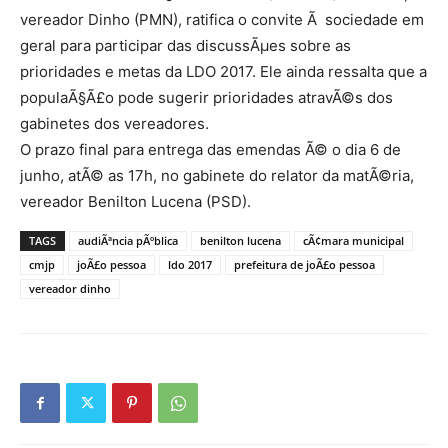
vereador Dinho (PMN), ratifica o convite Ã sociedade em
geral para participar das discussÃµes sobre as
prioridades e metas da LDO 2017. Ele ainda ressalta que a
populaÃ§Ã£o pode sugerir prioridades atravÃ©s dos
gabinetes dos vereadores.
O prazo final para entrega das emendas Ã© o dia 6 de
junho, atÃ© as 17h, no gabinete do relator da matÃ©ria,
vereador Benilton Lucena (PSD).
TAGS
audiÃªncia pÃºblica
benilton lucena
cÃ¢mara municipal
cmjp
joÃ£o pessoa
ldo 2017
prefeitura de joÃ£o pessoa
vereador dinho