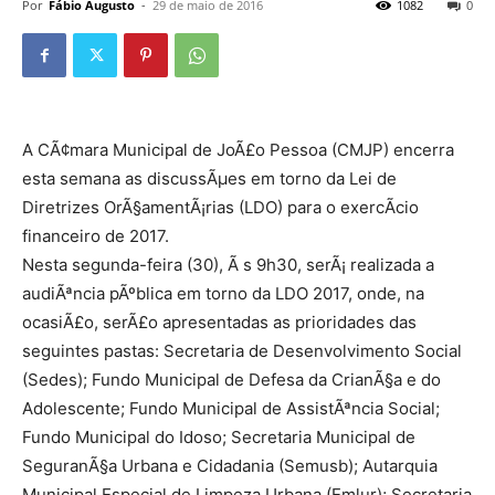
Por
Fábio Augusto
-
29 de maio de 2016
1082
0
A CÃ¢mara Municipal de JoÃ£o Pessoa (CMJP) encerra
esta semana as discussÃµes em torno da Lei de
Diretrizes OrÃ§amentÃ¡rias (LDO) para o exercÃ­cio
financeiro de 2017.
Nesta segunda-feira (30), Ã s 9h30, serÃ¡ realizada a
audiÃªncia pÃºblica em torno da LDO 2017, onde, na
ocasiÃ£o, serÃ£o apresentadas as prioridades das
seguintes pastas: Secretaria de Desenvolvimento Social
(Sedes); Fundo Municipal de Defesa da CrianÃ§a e do
Adolescente; Fundo Municipal de AssistÃªncia Social;
Fundo Municipal do Idoso; Secretaria Municipal de
SeguranÃ§a Urbana e Cidadania (Semusb); Autarquia
Municipal Especial de Limpeza Urbana (Emlur); Secretaria