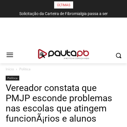
ÚLTIMAS
Solicitação da Carteira de Fibromialgia passa a ser
exclusivamente pelo aplicativo João Pessoa na Palma da Mão
Início
Política
Política
Vereador constata que
PMJP esconde problemas
nas escolas que atingem
funcionÃ¡rios e alunos