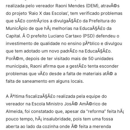
realizada pelo vereador Raoni Mendes (DEM), atravÃ©s
do projeto ‘Raio X das Escolas’, tem verificado problemas
que sÃ£o contrÃ¡rios a divulgaÃ§Ã£o da Prefeitura do
MunicÃ­pio de que hÃ¡ melhorias na EducaÃ§Ã£o da
Capital. Â O prefeito Luciano Cartaxo (PSD) defendeu o
investimento de qualidade no ensino pÃºblico e divulgou
que tem adotado um novo padrÃ£o na EducaÃ§Ã£o.
PorÃ©m, depois de ter visitado mais de 50 unidades
municipais, Raoni afirma que a gestÃ£o tenta esconder
problemas que vÃ£o desde a falta de materiais atÃ© a
falta de saneamento em alguns locais.
A Ãºltima fiscalizaÃ§Ã£o realizada pela equipe do
vereador na Escola Ministro JosÃ© AmÃ©rico de
Almeida, foi constatado que, apesar da “reforma” feita hÃ¡
pouco tempo, hÃ¡ insalubridade, pois tem uma fossa
aberta ao lado da cozinha onde Ã© feita a merenda