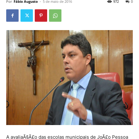
Por
Fábio Augusto
-
5 de maio de 2016
972
0
A avaliaÃ§Ã£o das escolas municipais de JoÃ£o Pessoa