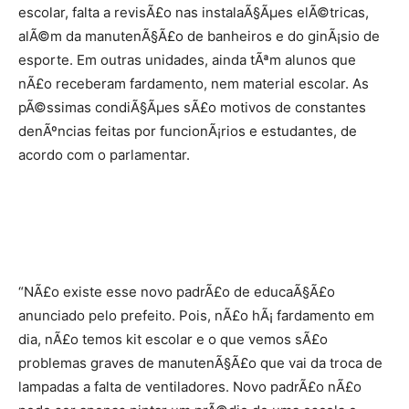
escolar, falta a revisÃ£o nas instalaÃ§Ãµes elÃ©tricas,
alÃ©m da manutenÃ§Ã£o de banheiros e do ginÃ¡sio de
esporte. Em outras unidades, ainda tÃªm alunos que
nÃ£o receberam fardamento, nem material escolar. As
pÃ©ssimas condiÃ§Ãµes sÃ£o motivos de constantes
denÃºncias feitas por funcionÃ¡rios e estudantes, de
acordo com o parlamentar.
“NÃ£o existe esse novo padrÃ£o de educaÃ§Ã£o
anunciado pelo prefeito. Pois, nÃ£o hÃ¡ fardamento em
dia, nÃ£o temos kit escolar e o que vemos sÃ£o
problemas graves de manutenÃ§Ã£o que vai da troca de
lampadas a falta de ventiladores. Novo padrÃ£o nÃ£o