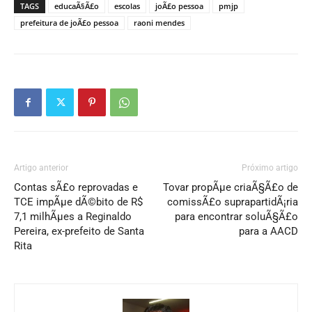
TAGS
educaÃ§Ã£o
escolas
joÃ£o pessoa
pmjp
prefeitura de joÃ£o pessoa
raoni mendes
Artigo anterior
Próximo artigo
Contas sÃ£o reprovadas e
Tovar propÃµe criaÃ§Ã£o de
TCE impÃµe dÃ©bito de R$
comissÃ£o suprapartidÃ¡ria
7,1 milhÃµes a Reginaldo
para encontrar soluÃ§Ã£o
Pereira, ex-prefeito de Santa
para a AACD
Rita