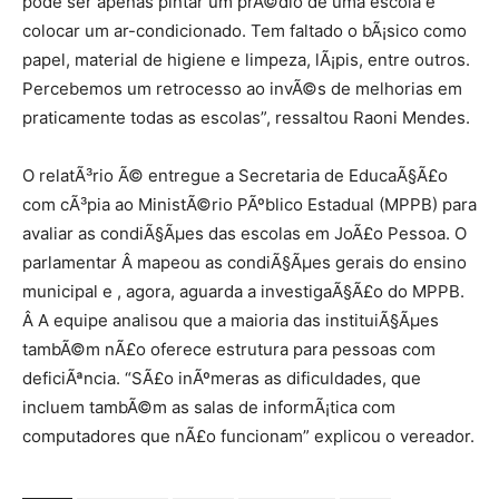
pode ser apenas pintar um prÃ©dio de uma escola e
colocar um ar-condicionado. Tem faltado o bÃ¡sico como
papel, material de higiene e limpeza, lÃ¡pis, entre outros.
Percebemos um retrocesso ao invÃ©s de melhorias em
praticamente todas as escolas”, ressaltou Raoni Mendes.
O relatÃ³rio Ã© entregue a Secretaria de EducaÃ§Ã£o
com cÃ³pia ao MinistÃ©rio PÃºblico Estadual (MPPB) para
avaliar as condiÃ§Ãµes das escolas em JoÃ£o Pessoa. O
parlamentar Â mapeou as condiÃ§Ãµes gerais do ensino
municipal e , agora, aguarda a investigaÃ§Ã£o do MPPB.
Â A equipe analisou que a maioria das instituiÃ§Ãµes
tambÃ©m nÃ£o oferece estrutura para pessoas com
deficiÃªncia. “SÃ£o inÃºmeras as dificuldades, que
incluem tambÃ©m as salas de informÃ¡tica com
computadores que nÃ£o funcionam” explicou o vereador.