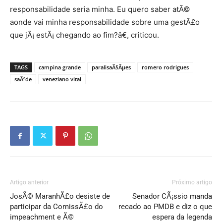
responsabilidade seria minha. Eu quero saber atÃ©
aonde vai minha responsabilidade sobre uma gestÃ£o
que jÃ¡ estÃ¡ chegando ao fim?â€, criticou.
TAGS
campina grande
paralisaÃ§Ãµes
romero rodrigues
saÃºde
veneziano vital
Artigo anterior
Próximo artigo
JosÃ© MaranhÃ£o desiste de
Senador CÃ¡ssio manda
participar da ComissÃ£o do
recado ao PMDB e diz o que
impeachment e Ã©
espera da legenda