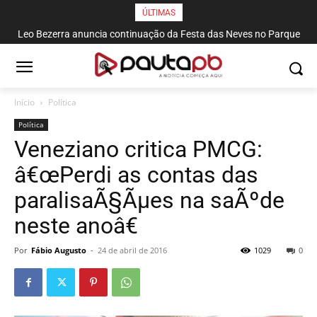
ÚLTIMAS
Leo Bezerra anuncia continuação da Festa das Neves no Parque
Solon de Lucena até domingo
Início
Política
Política
Veneziano critica PMCG:
â€œPerdi as contas das
paralisaÃ§Ãµes na saÃºde
neste anoâ€
Por
Fábio Augusto
-
24 de abril de 2016
1029
0