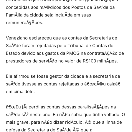
concedidas aos mÃ©dicos dos Postos de SaÃºde da
FamÃ­lia da cidade seja incluÃ­da em suas
remuneraÃ§Ãµes.
Veneziano esclareceu que as contas da Secretaria de
SaÃºde foram rejeitadas pelo Tribunal de Contas do
Estado devido aos gastos da PMCG na contrataÃ§Ã£o de
prestadores de serviÃ§o no valor de R$100 milhÃµes.
Ele afirmou se fosse gestor da cidade e a secretaria de
saÃºde tivesse as contas rejeitadas o â€œcÃ©u caiaâ€
em cima dele.
â€œEu jÃ¡ perdi as contas dessas paralisaÃ§Ãµes na
saÃºde sÃ³ neste ano. Eu nÃ£o sabia que tinha voltado. O
mais grave, para nÃ£o dizer ridÃ­culo, Ã© que a linha de
defesa da Secretaria de SaÃºde Ã© que a