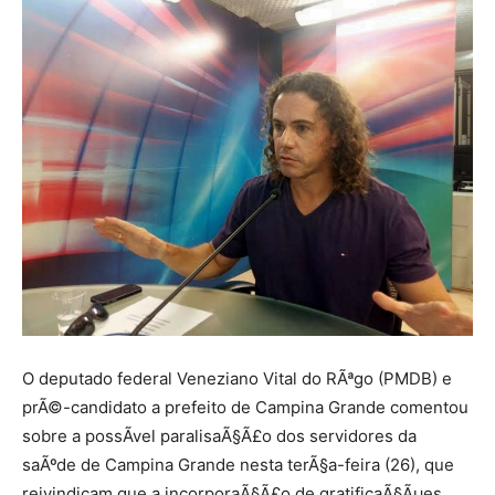
O deputado federal Veneziano Vital do RÃªgo (PMDB) e
prÃ©-candidato a prefeito de Campina Grande comentou
sobre a possÃ­vel paralisaÃ§Ã£o dos servidores da
saÃºde de Campina Grande nesta terÃ§a-feira (26), que
reivindicam que a incorporaÃ§Ã£o de gratificaÃ§Ãµes