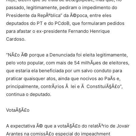
passado, legitimamente, pediram o impedimento do
Presidente da RepÃºblica” da Ã©poca, entre eles
deputados do PT e do PCdoB, que formularam pedidos
para afastar o ex-presidente Fernando Henrique
Cardoso.
“NÃ£o Ã© porque a Denunciada foi eleita legitimamente,
pelo voto popular, com mais de 54 milhÃµes de eleitores,
que estaria ela beneficiada por um salvo conduto para
praticar quaisquer atos, ainda que nocivos ao PaÃ­s e,
principalmente, contrÃ¡rios Ã lei e Ã ConstituiÃ§Ã£o”,
continua o deputado.
VotaÃ§Ã£o
A expectativa Ã© que a votaÃ§Ã£o do relatÃ³rio de Jovair
Arantes na comissÃ£o especial do impeachment