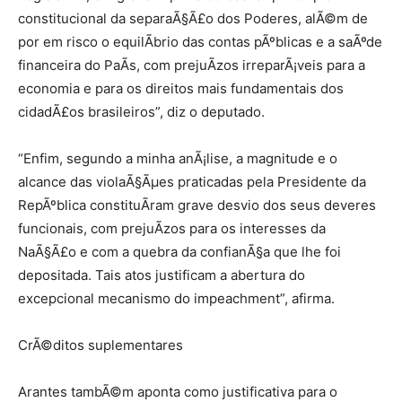
constitucional da separaÃ§Ã£o dos Poderes, alÃ©m de
por em risco o equilÃ­brio das contas pÃºblicas e a saÃºde
financeira do PaÃ­s, com prejuÃ­zos irreparÃ¡veis para a
economia e para os direitos mais fundamentais dos
cidadÃ£os brasileiros”, diz o deputado.
“Enfim, segundo a minha anÃ¡lise, a magnitude e o
alcance das violaÃ§Ãµes praticadas pela Presidente da
RepÃºblica constituÃ­ram grave desvio dos seus deveres
funcionais, com prejuÃ­zos para os interesses da
NaÃ§Ã£o e com a quebra da confianÃ§a que lhe foi
depositada. Tais atos justificam a abertura do
excepcional mecanismo do impeachment”, afirma.
CrÃ©ditos suplementares
Arantes tambÃ©m aponta como justificativa para o