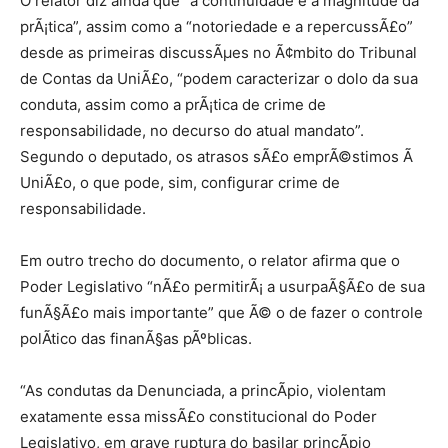
O relator diz ainda que “a continuidade e a magnitude da
prÃ¡tica”, assim como a “notoriedade e a repercussÃ£o”
desde as primeiras discussÃµes no Ã¢mbito do Tribunal
de Contas da UniÃ£o, “podem caracterizar o dolo da sua
conduta, assim como a prÃ¡tica de crime de
responsabilidade, no decurso do atual mandato”.
Segundo o deputado, os atrasos sÃ£o emprÃ©stimos Ã
UniÃ£o, o que pode, sim, configurar crime de
responsabilidade.
Em outro trecho do documento, o relator afirma que o
Poder Legislativo “nÃ£o permitirÃ¡ a usurpaÃ§Ã£o de sua
funÃ§Ã£o mais importante” que Ã© o de fazer o controle
polÃ­tico das finanÃ§as pÃºblicas.
“As condutas da Denunciada, a princÃ­pio, violentam
exatamente essa missÃ£o constitucional do Poder
Legislativo, em grave ruptura do basilar princÃ­pio