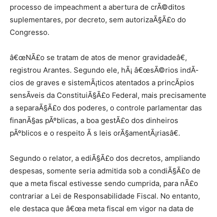
processo de impeachment a abertura de crÃ©ditos
suplementares, por decreto, sem autorizaÃ§Ã£o do
Congresso.
â€œNÃ£o se tratam de atos de menor gravidadeâ€,
registrou Arantes. Segundo ele, hÃ¡ â€œsÃ©rios indÃ­
cios de graves e sistemÃ¡ticos atentados a princÃ­pios
sensÃ­veis da ConstituiÃ§Ã£o Federal, mais precisamente
a separaÃ§Ã£o dos poderes, o controle parlamentar das
finanÃ§as pÃºblicas, a boa gestÃ£o dos dinheiros
pÃºblicos e o respeito Ã s leis orÃ§amentÃ¡riasâ€.
Segundo o relator, a ediÃ§Ã£o dos decretos, ampliando
despesas, somente seria admitida sob a condiÃ§Ã£o de
que a meta fiscal estivesse sendo cumprida, para nÃ£o
contrariar a Lei de Responsabilidade Fiscal. No entanto,
ele destaca que â€œa meta fiscal em vigor na data de