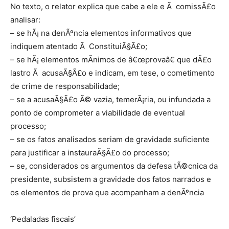
No texto, o relator explica que cabe a ele e Ã comissÃ£o
analisar:
– se hÃ¡ na denÃºncia elementos informativos que
indiquem atentado Ã ConstituiÃ§Ã£o;
– se hÃ¡ elementos mÃ­nimos de â€œprovaâ€ que dÃ£o
lastro Ã acusaÃ§Ã£o e indicam, em tese, o cometimento
de crime de responsabilidade;
– se a acusaÃ§Ã£o Ã© vazia, temerÃ¡ria, ou infundada a
ponto de comprometer a viabilidade de eventual
processo;
– se os fatos analisados seriam de gravidade suficiente
para justificar a instauraÃ§Ã£o do processo;
– se, considerados os argumentos da defesa tÃ©cnica da
presidente, subsistem a gravidade dos fatos narrados e
os elementos de prova que acompanham a denÃºncia
‘Pedaladas fiscais’