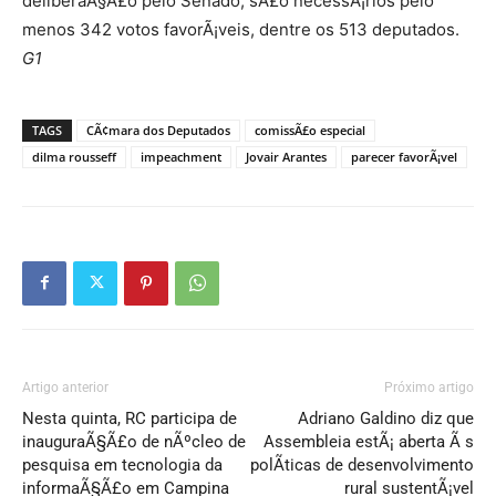
deliberaÃ§Ã£o pelo Senado, sÃ£o necessÃ¡rios pelo
menos 342 votos favorÃ¡veis, dentre os 513 deputados.
G1
TAGS
CÃ¢mara dos Deputados
comissÃ£o especial
dilma rousseff
impeachment
Jovair Arantes
parecer favorÃ¡vel
Artigo anterior
Próximo artigo
Nesta quinta, RC participa de
Adriano Galdino diz que
inauguraÃ§Ã£o de nÃºcleo de
Assembleia estÃ¡ aberta Ã s
pesquisa em tecnologia da
polÃ­ticas de desenvolvimento
informaÃ§Ã£o em Campina
rural sustentÃ¡vel