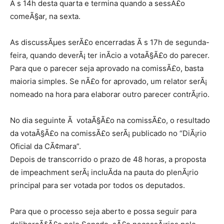
Ã s 14h desta quarta e termina quando a sessÃ£o
comeÃ§ar, na sexta.
As discussÃµes serÃ£o encerradas Ã s 17h de segunda-
feira, quando deverÃ¡ ter inÃ­cio a votaÃ§Ã£o do parecer.
Para que o parecer seja aprovado na comissÃ£o, basta
maioria simples. Se nÃ£o for aprovado, um relator serÃ¡
nomeado na hora para elaborar outro parecer contrÃ¡rio.
No dia seguinte Ã votaÃ§Ã£o na comissÃ£o, o resultado
da votaÃ§Ã£o na comissÃ£o serÃ¡ publicado no “DiÃ¡rio
Oficial da CÃ¢mara”.
Depois de transcorrido o prazo de 48 horas, a proposta
de impeachment serÃ¡ incluÃ­da na pauta do plenÃ¡rio
principal para ser votada por todos os deputados.
Para que o processo seja aberto e possa seguir para