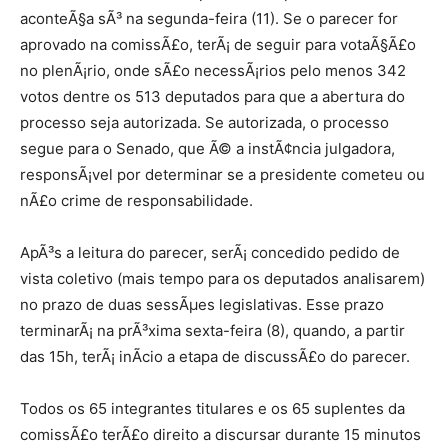
aconteÃ§a sÃ³ na segunda-feira (11). Se o parecer for
aprovado na comissÃ£o, terÃ¡ de seguir para votaÃ§Ã£o
no plenÃ¡rio, onde sÃ£o necessÃ¡rios pelo menos 342
votos dentre os 513 deputados para que a abertura do
processo seja autorizada. Se autorizada, o processo
segue para o Senado, que Ã© a instÃ¢ncia julgadora,
responsÃ¡vel por determinar se a presidente cometeu ou
nÃ£o crime de responsabilidade.
ApÃ³s a leitura do parecer, serÃ¡ concedido pedido de
vista coletivo (mais tempo para os deputados analisarem)
no prazo de duas sessÃµes legislativas. Esse prazo
terminarÃ¡ na prÃ³xima sexta-feira (8), quando, a partir
das 15h, terÃ¡ inÃ­cio a etapa de discussÃ£o do parecer.
Todos os 65 integrantes titulares e os 65 suplentes da
comissÃ£o terÃ£o direito a discursar durante 15 minutos