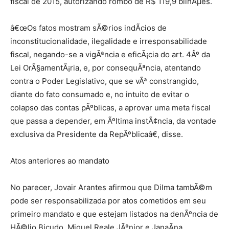
fiscal de 2015, autorizando rombo de R$ 119,9 bilhÃµes.
â€œOs fatos mostram sÃ©rios indÃ­cios de
inconstitucionalidade, ilegalidade e irresponsabilidade
fiscal, negando-se a vigÃªncia e eficÃ¡cia do art. 4Âº da
Lei OrÃ§amentÃ¡ria, e, por consequÃªncia, atentando
contra o Poder Legislativo, que se vÃª constrangido,
diante do fato consumado e, no intuito de evitar o
colapso das contas pÃºblicas, a aprovar uma meta fiscal
que passa a depender, em Ãºltima instÃ¢ncia, da vontade
exclusiva da Presidente da RepÃºblicaâ€, disse.
Atos anteriores ao mandato
No parecer, Jovair Arantes afirmou que Dilma tambÃ©m
pode ser responsabilizada por atos cometidos em seu
primeiro mandato e que estejam listados na denÃºncia de
HÃ©lio Bicudo, Miguel Reale JÃºnior e JanaÃ­na