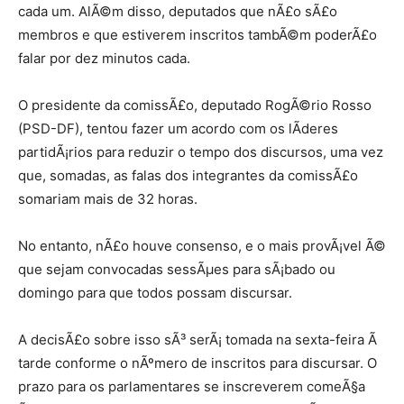
cada um. AlÃ©m disso, deputados que nÃ£o sÃ£o
membros e que estiverem inscritos tambÃ©m poderÃ£o
falar por dez minutos cada.
O presidente da comissÃ£o, deputado RogÃ©rio Rosso
(PSD-DF), tentou fazer um acordo com os lÃ­deres
partidÃ¡rios para reduzir o tempo dos discursos, uma vez
que, somadas, as falas dos integrantes da comissÃ£o
somariam mais de 32 horas.
No entanto, nÃ£o houve consenso, e o mais provÃ¡vel Ã©
que sejam convocadas sessÃµes para sÃ¡bado ou
domingo para que todos possam discursar.
A decisÃ£o sobre isso sÃ³ serÃ¡ tomada na sexta-feira Ã
tarde conforme o nÃºmero de inscritos para discursar. O
prazo para os parlamentares se inscreverem comeÃ§a