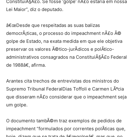
ConstituiÃ§Ã£o. Se fosse ‘golpe’ nÃ£o estaria em nossa
Lei Maior”, diz o deputado.
â€œDesde que respeitadas as suas balizas
democrÃ¡ticas, o processo do impeachment nÃ£o Ã©
golpe de Estado, na exata medida em que ele objetiva
preservar os valores Ã©tico-jurÃ­dicos e polÃ­tico-
administrativos consagrados na ConstituiÃ§Ã£o Federal
de 1988â€, afirma.
Arantes cita trechos de entrevistas dos ministros do
Supremo Tribunal FederalDias Toffoli e Carmen LÃºcia
que disseram nÃ£o considerar que o impeachment seja
um golpe.
O documento tambÃ©m traz exemplos de pedidos de
impeachment “formulados por correntes polÃ­ticas que,
hoje, dizem que se trata de â€œgolpeâ€, mas que, no