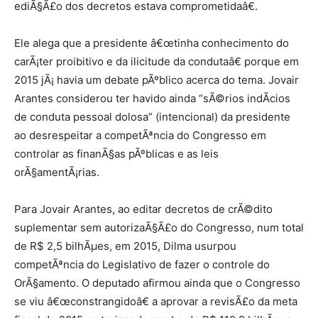
ediÃ§Ã£o dos decretos estava comprometidaâ€.
Ele alega que a presidente â€œtinha conhecimento do
carÃ¡ter proibitivo e da ilicitude da condutaâ€ porque em
2015 jÃ¡ havia um debate pÃºblico acerca do tema. Jovair
Arantes considerou ter havido ainda “sÃ©rios indÃ­cios
de conduta pessoal dolosa” (intencional) da presidente
ao desrespeitar a competÃªncia do Congresso em
controlar as finanÃ§as pÃºblicas e as leis
orÃ§amentÃ¡rias.
Para Jovair Arantes, ao editar decretos de crÃ©dito
suplementar sem autorizaÃ§Ã£o do Congresso, num total
de R$ 2,5 bilhÃµes, em 2015, Dilma usurpou
competÃªncia do Legislativo de fazer o controle do
OrÃ§amento. O deputado afirmou ainda que o Congresso
se viu â€œconstrangidoâ€ a aprovar a revisÃ£o da meta