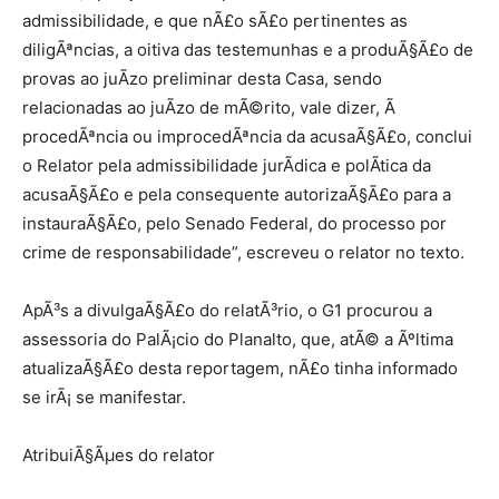
admissibilidade, e que nÃ£o sÃ£o pertinentes as
diligÃªncias, a oitiva das testemunhas e a produÃ§Ã£o de
provas ao juÃ­zo preliminar desta Casa, sendo
relacionadas ao juÃ­zo de mÃ©rito, vale dizer, Ã
procedÃªncia ou improcedÃªncia da acusaÃ§Ã£o, conclui
o Relator pela admissibilidade jurÃ­dica e polÃ­tica da
acusaÃ§Ã£o e pela consequente autorizaÃ§Ã£o para a
instauraÃ§Ã£o, pelo Senado Federal, do processo por
crime de responsabilidade”, escreveu o relator no texto.
ApÃ³s a divulgaÃ§Ã£o do relatÃ³rio, o G1 procurou a
assessoria do PalÃ¡cio do Planalto, que, atÃ© a Ãºltima
atualizaÃ§Ã£o desta reportagem, nÃ£o tinha informado
se irÃ¡ se manifestar.
AtribuiÃ§Ãµes do relator