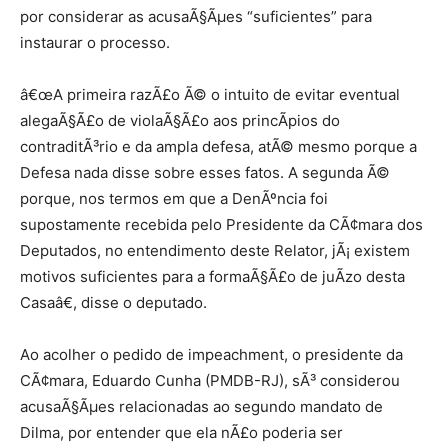
por considerar as acusaÃ§Ãµes “suficientes” para
instaurar o processo.
â€œA primeira razÃ£o Ã© o intuito de evitar eventual
alegaÃ§Ã£o de violaÃ§Ã£o aos princÃ­pios do
contraditÃ³rio e da ampla defesa, atÃ© mesmo porque a
Defesa nada disse sobre esses fatos. A segunda Ã©
porque, nos termos em que a DenÃºncia foi
supostamente recebida pelo Presidente da CÃ¢mara dos
Deputados, no entendimento deste Relator, jÃ¡ existem
motivos suficientes para a formaÃ§Ã£o de juÃ­zo desta
Casaâ€, disse o deputado.
Ao acolher o pedido de impeachment, o presidente da
CÃ¢mara, Eduardo Cunha (PMDB-RJ), sÃ³ considerou
acusaÃ§Ãµes relacionadas ao segundo mandato de
Dilma, por entender que ela nÃ£o poderia ser