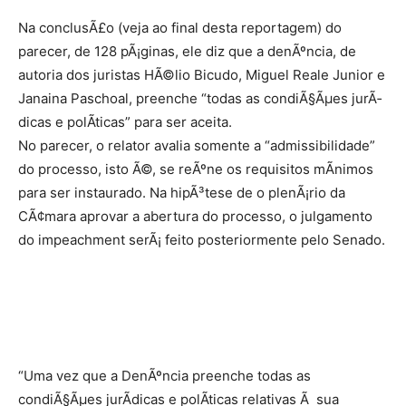
Na conclusÃ£o (veja ao final desta reportagem) do
parecer, de 128 pÃ¡ginas, ele diz que a denÃºncia, de
autoria dos juristas HÃ©lio Bicudo, Miguel Reale Junior e
Janaina Paschoal, preenche “todas as condiÃ§Ãµes jurÃ­
dicas e polÃ­ticas” para ser aceita.
No parecer, o relator avalia somente a “admissibilidade”
do processo, isto Ã©, se reÃºne os requisitos mÃ­nimos
para ser instaurado. Na hipÃ³tese de o plenÃ¡rio da
CÃ¢mara aprovar a abertura do processo, o julgamento
do impeachment serÃ¡ feito posteriormente pelo Senado.
“Uma vez que a DenÃºncia preenche todas as
condiÃ§Ãµes jurÃ­dicas e polÃ­ticas relativas Ã sua