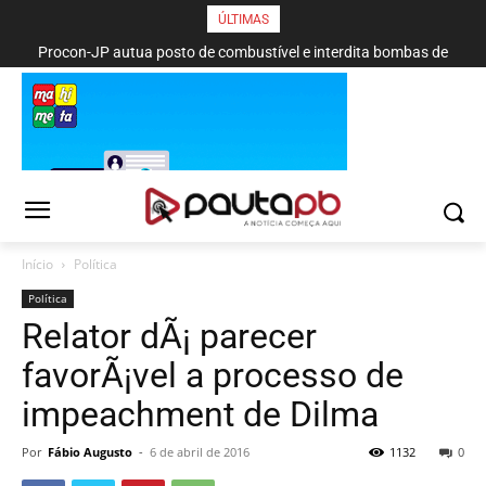
ÚLTIMAS
Procon-JP autua posto de combustível e interdita bombas de
gasolina no bairro da Torre
Início
Política
Política
Relator dÃ¡ parecer
favorÃ¡vel a processo de
impeachment de Dilma
Por
Fábio Augusto
-
6 de abril de 2016
1132
0