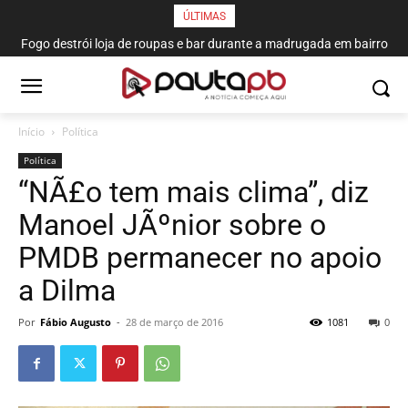
ÚLTIMAS
Fogo destrói loja de roupas e bar durante a madrugada em bairro
de João Pessoa
Início
Política
Política
“NÃ£o tem mais clima”, diz
Manoel JÃºnior sobre o
PMDB permanecer no apoio
a Dilma
Por
Fábio Augusto
-
28 de março de 2016
1081
0