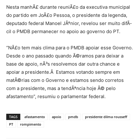
Nesta manhÃ£ durante reuniÃ£o da executiva municipal
do partido em JoÃ£o Pessoa, o presidente da legenda,
deputado federal Manoel JÃºnior, revelou ser muito difÃ­
cil o PMDB permanecer no apoio ao governo do PT.
“NÃ£o tem mais clima para o PMDB apoiar esse Governo.
Desde o ano passado quando Ã©ramos para deixar a
base de apoio, nÃ³s resolvemos dar outra chance e
apoiar a presidente.Â Estamos votando sempre em
matÃ©rias com o Governo e estamos sendo corretos
com a presidente, mas a tendÃªncia hoje Ã© pelo
afastamento”, resumiu o parlamentar federal.
TAGS
afastamento
apoio
pmdb
presidente dilma rousseff
PT
rompimento