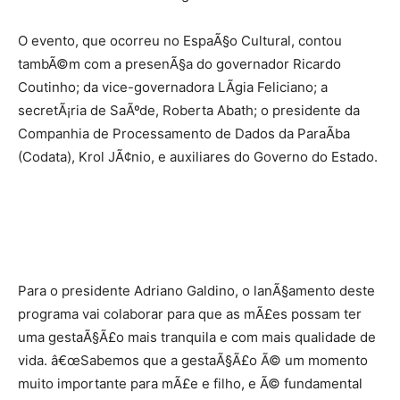
O evento, que ocorreu no EspaÃ§o Cultural, contou
tambÃ©m com a presenÃ§a do governador Ricardo
Coutinho; da vice-governadora LÃ­gia Feliciano; a
secretÃ¡ria de SaÃºde, Roberta Abath; o presidente da
Companhia de Processamento de Dados da ParaÃ­ba
(Codata), Krol JÃ¢nio, e auxiliares do Governo do Estado.
Para o presidente Adriano Galdino, o lanÃ§amento deste
programa vai colaborar para que as mÃ£es possam ter
uma gestaÃ§Ã£o mais tranquila e com mais qualidade de
vida. â€œSabemos que a gestaÃ§Ã£o Ã© um momento
muito importante para mÃ£e e filho, e Ã© fundamental