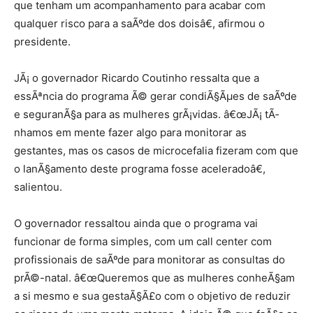
que tenham um acompanhamento para acabar com
qualquer risco para a saÃºde dos doisâ€, afirmou o
presidente.
JÃ¡ o governador Ricardo Coutinho ressalta que a
essÃªncia do programa Ã© gerar condiÃ§Ãµes de saÃºde
e seguranÃ§a para as mulheres grÃ¡vidas. â€œJÃ¡ tÃ­
nhamos em mente fazer algo para monitorar as
gestantes, mas os casos de microcefalia fizeram com que
o lanÃ§amento deste programa fosse aceleradoâ€,
salientou.
O governador ressaltou ainda que o programa vai
funcionar de forma simples, com um call center com
profissionais de saÃºde para monitorar as consultas do
prÃ©-natal. â€œQueremos que as mulheres conheÃ§am
a si mesmo e sua gestaÃ§Ã£o com o objetivo de reduzir