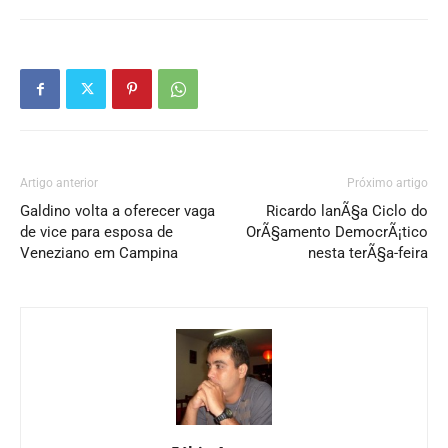
Artigo anterior
Próximo artigo
Galdino volta a oferecer vaga
Ricardo lanÃ§a Ciclo do
de vice para esposa de
OrÃ§amento DemocrÃ¡tico
Veneziano em Campina
nesta terÃ§a-feira