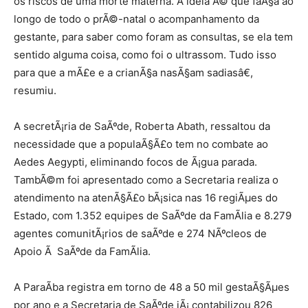
os riscos de uma morte materna. A ideia Ã© que faÃ§a ao
longo de todo o prÃ©-natal o acompanhamento da
gestante, para saber como foram as consultas, se ela tem
sentido alguma coisa, como foi o ultrassom. Tudo isso
para que a mÃ£e e a crianÃ§a nasÃ§am sadiasâ€,
resumiu.
A secretÃ¡ria de SaÃºde, Roberta Abath, ressaltou da
necessidade que a populaÃ§Ã£o tem no combate ao
Aedes Aegypti, eliminando focos de Ã¡gua parada.
TambÃ©m foi apresentado como a Secretaria realiza o
atendimento na atenÃ§Ã£o bÃ¡sica nas 16 regiÃµes do
Estado, com 1.352 equipes de SaÃºde da FamÃ­lia e 8.279
agentes comunitÃ¡rios de saÃºde e 274 NÃºcleos de
Apoio Ã SaÃºde da FamÃ­lia.
A ParaÃ­ba registra em torno de 48 a 50 mil gestaÃ§Ãµes
por ano e a Secretaria de SaÃºde jÃ¡ contabilizou 826