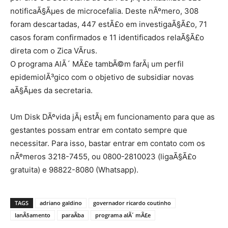
notificaÃ§Ãµes de microcefalia. Deste nÃºmero, 308
foram descartadas, 447 estÃ£o em investigaÃ§Ã£o, 71
casos foram confirmados e 11 identificados relaÃ§Ã£o
direta com o Zica VÃ­rus.
O programa AlÃ´ MÃ£e tambÃ©m farÃ¡ um perfil
epidemiolÃ³gico com o objetivo de subsidiar novas
aÃ§Ãµes da secretaria.
Um Disk DÃºvida jÃ¡ estÃ¡ em funcionamento para que as
gestantes possam entrar em contato sempre que
necessitar. Para isso, bastar entrar em contato com os
nÃºmeros 3218-7455, ou 0800-2810023 (ligaÃ§Ã£o
gratuita) e 98822-8080 (Whatsapp).
TAGS
adriano galdino
governador ricardo coutinho
lanÃ§amento
paraÃ­ba
programa alÃ´ mÃ£e