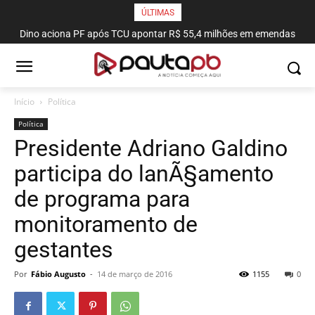
ÚLTIMAS
Dino aciona PF após TCU apontar R$ 55,4 milhões em emendas
suspeitas
Início
Política
Política
Presidente Adriano Galdino
participa do lanÃ§amento
de programa para
monitoramento de
gestantes
Por
Fábio Augusto
-
14 de março de 2016
1155
0