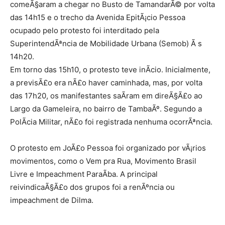
comeÃ§aram a chegar no Busto de TamandarÃ© por volta
das 14h15 e o trecho da Avenida EpitÃ¡cio Pessoa
ocupado pelo protesto foi interditado pela
SuperintendÃªncia de Mobilidade Urbana (Semob) Ã s
14h20.
Em torno das 15h10, o protesto teve inÃ­cio. Inicialmente,
a previsÃ£o era nÃ£o haver caminhada, mas, por volta
das 17h20, os manifestantes saÃ­ram em direÃ§Ã£o ao
Largo da Gameleira, no bairro de TambaÃº. Segundo a
PolÃ­cia Militar, nÃ£o foi registrada nenhuma ocorrÃªncia.
O protesto em JoÃ£o Pessoa foi organizado por vÃ¡rios
movimentos, como o Vem pra Rua, Movimento Brasil
Livre e Impeachment ParaÃ­ba. A principal
reivindicaÃ§Ã£o dos grupos foi a renÃºncia ou
impeachment de Dilma.