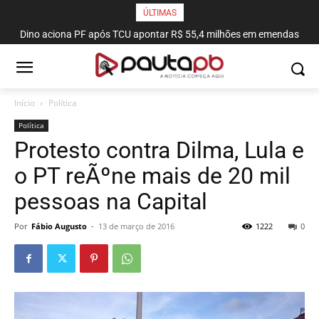
ÚLTIMAS
Dino aciona PF após TCU apontar R$ 55,4 milhões em emendas
suspeitas
Início
Política
Política
Protesto contra Dilma, Lula e
o PT reÃºne mais de 20 mil
pessoas na Capital
Por
Fábio Augusto
-
13 de março de 2016
1222
0