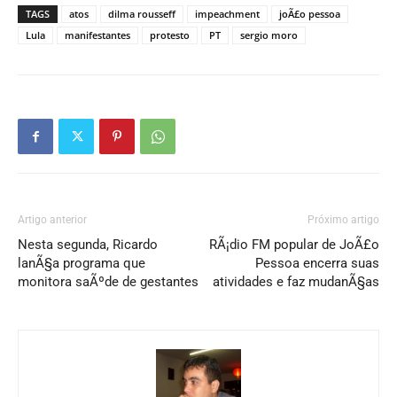
TAGS
atos
dilma rousseff
impeachment
joÃ£o pessoa
Lula
manifestantes
protesto
PT
sergio moro
Artigo anterior
Próximo artigo
Nesta segunda, Ricardo
RÃ¡dio FM popular de JoÃ£o
lanÃ§a programa que
Pessoa encerra suas
monitora saÃºde de gestantes
atividades e faz mudanÃ§as