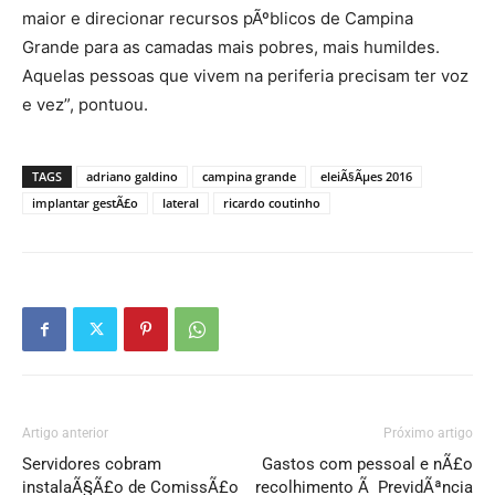
maior e direcionar recursos pÃºblicos de Campina
Grande para as camadas mais pobres, mais humildes.
Aquelas pessoas que vivem na periferia precisam ter voz
e vez”, pontuou.
TAGS
adriano galdino
campina grande
eleiÃ§Ãµes 2016
implantar gestÃ£o
lateral
ricardo coutinho
Artigo anterior
Próximo artigo
Servidores cobram
Gastos com pessoal e nÃ£o
instalaÃ§Ã£o de ComissÃ£o
recolhimento Ã PrevidÃªncia