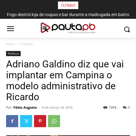
ÚLTIMAS
Fogo destrói loja de roupas e bar durante a madrugada em bairro
de João Pessoa
Início
Política
Política
Adriano Galdino diz que vai
implantar em Campina o
modelo administrativo de
Ricardo
Por
Fábio Augusto
-
8 de março de 2016
1315
0