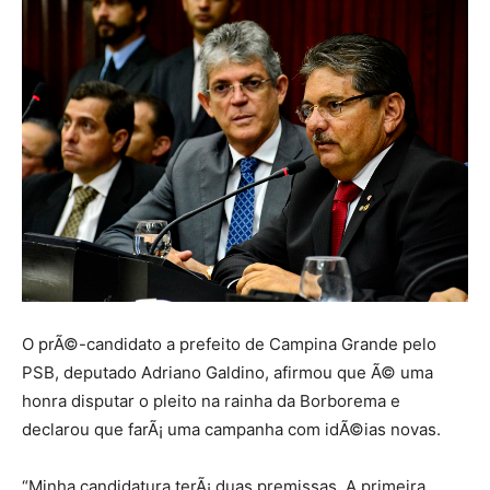
O prÃ©-candidato a prefeito de Campina Grande pelo
PSB, deputado Adriano Galdino, afirmou que Ã© uma
honra disputar o pleito na rainha da Borborema e
declarou que farÃ¡ uma campanha com idÃ©ias novas.
“Minha candidatura terÃ¡ duas premissas. A primeira