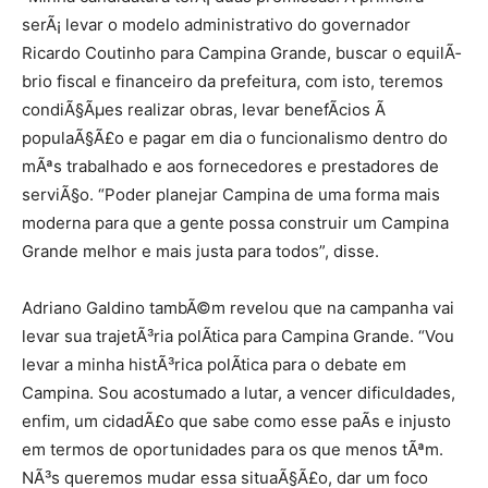
serÃ¡ levar o modelo administrativo do governador
Ricardo Coutinho para Campina Grande, buscar o equilÃ­
brio fiscal e financeiro da prefeitura, com isto, teremos
condiÃ§Ãµes realizar obras, levar benefÃ­cios Ã
populaÃ§Ã£o e pagar em dia o funcionalismo dentro do
mÃªs trabalhado e aos fornecedores e prestadores de
serviÃ§o. “Poder planejar Campina de uma forma mais
moderna para que a gente possa construir um Campina
Grande melhor e mais justa para todos”, disse.
Adriano Galdino tambÃ©m revelou que na campanha vai
levar sua trajetÃ³ria polÃ­tica para Campina Grande. “Vou
levar a minha histÃ³rica polÃ­tica para o debate em
Campina. Sou acostumado a lutar, a vencer dificuldades,
enfim, um cidadÃ£o que sabe como esse paÃ­s e injusto
em termos de oportunidades para os que menos tÃªm.
NÃ³s queremos mudar essa situaÃ§Ã£o, dar um foco