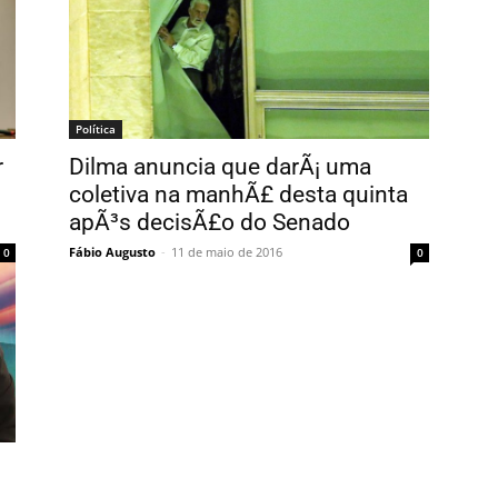
Política
r
Dilma anuncia que darÃ¡ uma
coletiva na manhÃ£ desta quinta
apÃ³s decisÃ£o do Senado
Fábio Augusto
-
11 de maio de 2016
0
0