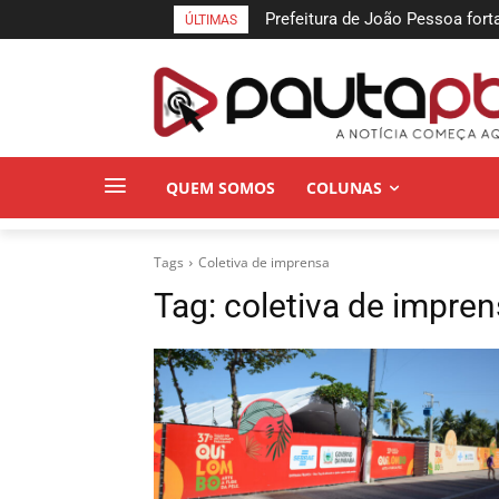
Prefeitura de João Pessoa fort
ÚLTIMAS
entende que acolher é salvar v
QUEM SOMOS
COLUNAS
Tags
Coletiva de imprensa
Tag:
coletiva de impre