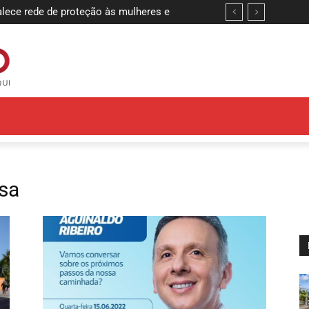
alece rede de proteção às mulheres e
idas
nsa