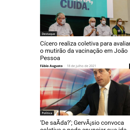
Destaque
Cícero realiza coletiva para avalia
o mutirão da vacinação em João
Pessoa
Fábio Augusto
-
18 de julho de 2021
Política
‘De saÃ­da?’; GervÃ¡sio convoca