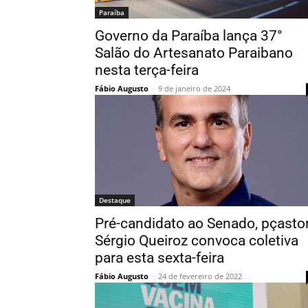
Paraí­ba
Governo da Paraíba lança 37°
Salão do Artesanato Paraibano
nesta terça-feira
Fábio Augusto
-
9 de janeiro de 2024
Destaque
Pré-candidato ao Senado, pçasto
Sérgio Queiroz convoca coletiva
para esta sexta-feira
Fábio Augusto
-
24 de fevereiro de 2022