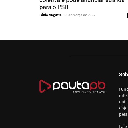
coletiva e pode anunciar sua ida
para o PSB
Fábio Augusto
-
1 de março de 2016
Sob
Fund
info
notí
obje
pela
Fale