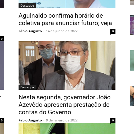
Destaque
Aguinaldo confirma horário de
coletiva para anunciar futuro; veja
Fábio Augusto
-
14 de junho de 2022
0
0
Destaque
r
Nesta segunda, governador João
Azevêdo apresenta prestação de
contas do Governo
Fábio Augusto
-
9 de janeiro de 2022
0
0