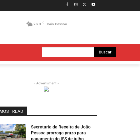
C
26.9
João Pessoa
Buscar
- Advertisment -
MOST READ
Secretaria da Receita de João
Pessoa prorroga prazo para
pagamento do ISS de julho