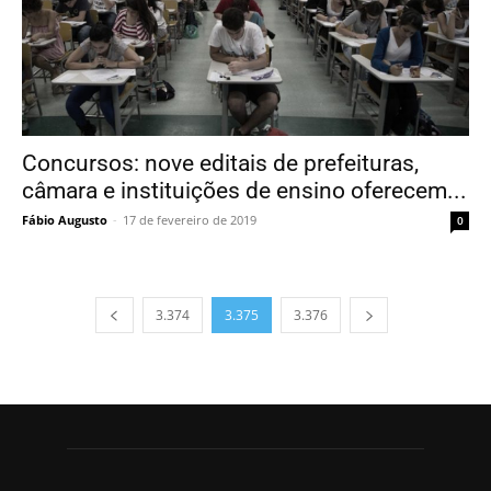
Concursos: nove editais de prefeituras,
câmara e instituições de ensino oferecem...
Fábio Augusto
-
17 de fevereiro de 2019
0
3.374
3.375
3.376