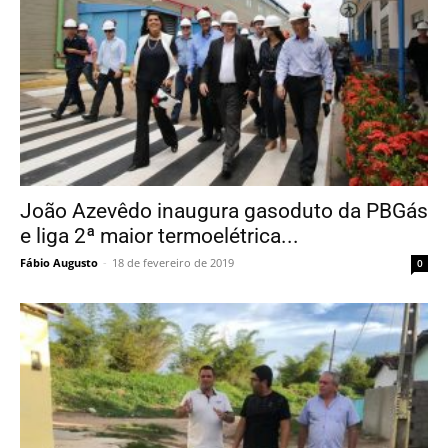
João Azevêdo inaugura gasoduto da PBGás
e liga 2ª maior termoelétrica...
Fábio Augusto
-
18 de fevereiro de 2019
0