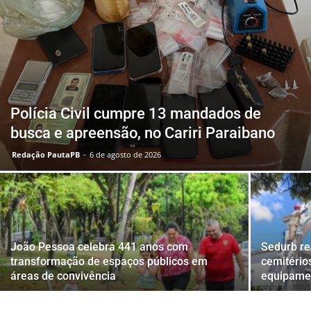
Polícia Civil cumpre 13 mandados de
busca e apreensão, no Cariri Paraibano
Redação PautaPB
-
6 de agosto de 2026
João Pessoa celebra 441 anos com
Sedurb r
transformação de espaços públicos em
cemitério
áreas de convivência
equipame