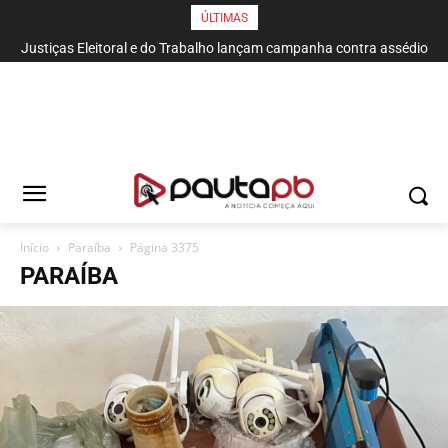
ÚLTIMAS
Saldo positivo de vagas de emprego reflete a força dos pequenos
negócios na Paraíba
Início
Paraí­ba
Página 3375
PARAÍ­BA