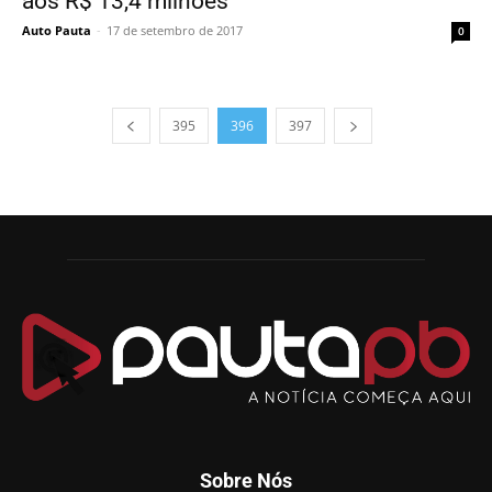
aos R$ 13,4 milhões
Auto Pauta
-
17 de setembro de 2017
0
395
396
397
Sobre Nós