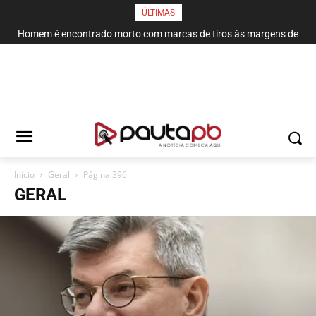
ÚLTIMAS
Homem é encontrado morto com marcas de tiros às margens de
rodovia em Campina Grande
Início
Geral
Página 396
GERAL